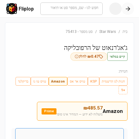
חפש לגו - שם, מספר סט או תיאור
Fliplop
בית
/
Star Wars
/
סט מספר
-
75413
ג'אג'רנאוט של הרפובליקה
קיים במלאי
0.47
₪
לחלק
חנויות:
חנות לגו הרשמית
KSP
טויס אר אס
Amazon
טויס טו גו
בריקלנד
+1
₪
485.57
Amazon
Prime
משלוח לא ידוע — המחיר אינו סופי