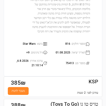
ג'אג'רנאוט של הרפובליקה (75413)! הסט המדהים הזה
כולל 813 חלקים, 5 דמויות מיני-פיגוריות מהיקום של
מלחמת הכוכבים, כולל קיא-אדי-מונדי עם חרב אור
ודמויות נוספות, ומציע חווית בנייה מהנה ומאתגרת.
הילדים ייהנו מהנאה בלתי נגמרת עם כלי רכב המיועד
לפעולה, שמאפשר להם להניע את הג'אג'רנאוט על ידי
הטיית המודל. אל תפספסו את ההזדמנות להעניק מתנה
ייחודית שתפתח את הדמיון ותעורר את רוח הקרב!
מספר חלקים
:
816
נושא
:
Star Wars
תאריך יציאה
:
01.08.2025
גיל מינימום
:
9+
עדכון אחרון
:
6.8.2026,
מספר סט
:
75413
21:10:14
KSP
385
₪
מעבר לחנות
עודכן
לפני: 2 שעות
טויס טו גו (Toys To Go)
388
₪