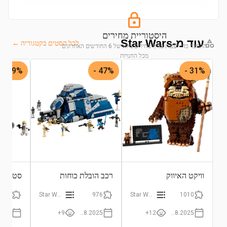
היסטוריית מחירים
עוד מ-Star Wars
לכל הסטים בקטגוריה ←
התחבר כדי לצפות בגרף מחירים מלא של 6 החודשים האחרונים
מכל החנויות
39% -
47% -
31% -
התחבר לצפייה בגרף
וויקט האיווק
רכב הובלת כוחות
הבדלנים בקרב פלוסיה
טורנט
567
Star Wars
976
Star Wars
1010
9+
01.08.2025
12+
01.08.2025