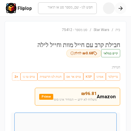
חפש לגו - שם, מספר סט או תיאור
Fliplop
בית
/
Star Wars
/
סט מספר
-
75412
חבילת קרב עם חייל מוות וחייל לילה
קיים במלאי
0.68
₪
לחלק
חנויות:
בריקלנד
אמיגו
KSP
טויס אר אס
חנות לגו הרשמית
טויס טו גו
+2
₪
96.81
Amazon
Prime
משלוח לא ידוע — המחיר אינו סופי