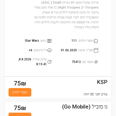
מרהיב שמכיל מקום ל-4 דמויות LEGO, 2 Death
Troopers ו-2 Night Troopers, כל אחד מהם מצויד
ברובה. זהו מתנה מושלמת לילדים מגיל 6 ומעלה,
המאפשרת להם ליצור סצנות פעולה מרתקות ולפתח את
הדמיון. אל תפספסו את ההזדמנות להעניק לילדים חווית
משחק בלתי נשכחת!
מספר חלקים
:
111
נושא
:
Star Wars
תאריך יציאה
:
01.06.2025
גיל מינימום
:
6+
עדכון אחרון
:
8.8.2026,
מספר סט
:
75412
8:15:41
KSP
75
₪
מעבר לחנות
עודכן
לפני: 32 דקות
גו מוביל (Go Mobile)
75
₪