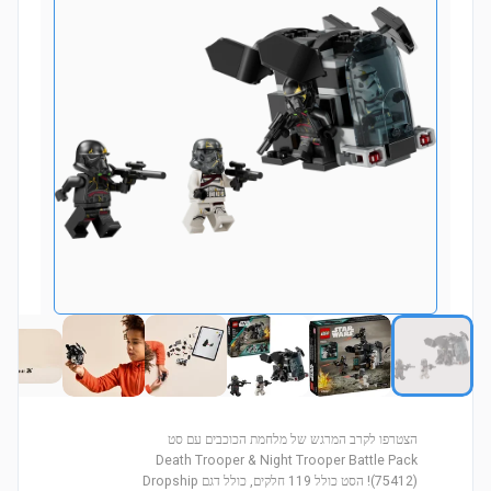
הצטרפו לקרב המרגש של מלחמת הכוכבים עם סט
Death Trooper & Night Trooper Battle Pack
(75412)! הסט כולל 119 חלקים, כולל דגם Dropship