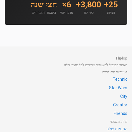
25+
3,800+
6×
חצי שנה
חנויות
סטי לגו
עדכון יומי
היסטוריית מחירים
Fliplop
האתר המוביל להשוואת מחירים לכל מוצרי הלגו
קטגוריות פופולריות
Technic
Star Wars
City
Creator
Friends
מידע משפטי
החנויות שלנו