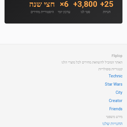
25+
3,800+
6×
חצי שנה
חנויות
סטי לגו
עדכון יומי
היסטוריית מחירים
Fliplop
האתר המוביל להשוואת מחירים לכל מוצרי הלגו
קטגוריות פופולריות
Technic
Star Wars
City
Creator
Friends
מידע משפטי
החנויות שלנו