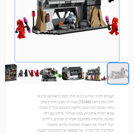
הצטרפו לקרב המרגש בין פז ויזלה למוף גידאון! סט קרב פז
ויזלה ומוף גידאון (75386) מבית לגו מציע חווית משחק
בלתי נשכחת לכל חובבי מלחמת הכוכבים מגיל 7 ומעלה.
עם 4 דמויות אייקוניות, בסיס מנדלורי מרהיב עם דלת
ממוגנת, טורטורה מסתובבת ואביזרים מגניבים, הילדים
יוכלו לשחזר את הסצנות האהובות עליהם מהעונה
השלישית של הסדרה. אל תפספסו את ההזדמנות להעניק