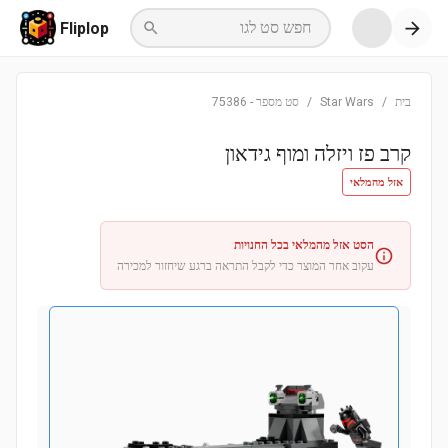
חפש סט לגו
Fliplop
בית
/
Star Wars
/
סט מספר
-
75386
קרב פז ויזלה ומוף גידאון
אזל מהמלאי
הסט אזל מהמלאי בכל החנויות
עקוב אחר המוצר כדי לקבל התראה ברגע שיחזור למכירה