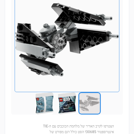
הצטרפו לקרב האדיר של מלחמת הכוכבים עם ה-TIE
אינטרספטור 30685! הסט כולל דגם מפורט של