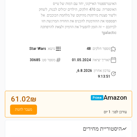
האינטרספטור האייקוני, יחד עם דמות של טייס
האימפריה. עם 470 חלקים, הילדים יכולים לבנות, לשחק
וליצור סצנות מרתקות מהיקום של מלחמת הכוכבים. אל
תפספסו את ההזדמנות להכניס את החוויה המרגשת הזו
לביתכם – זה הזמן להפעיל את הדמיון ולצאת להרפתקה
galactic!
מספר חלקים
:
48
נושא
:
Star Wars
תאריך יציאה
:
01.05.2024
מספר סט
:
30685
עדכון אחרון
:
6.8.2026,
9:13:51
Amazon
61.02
₪
Prime
מעבר לחנות
עודכן
לפני: 1 יום
היסטוריית מחירים