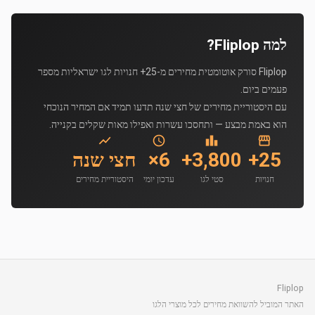
למה Fliplop?
Fliplop סורק אוטומטית מחירים מ-25+ חנויות לגו ישראליות מספר
פעמים ביום.
עם היסטוריית מחירים של חצי שנה תדעו תמיד אם המחיר הנוכחי
הוא באמת מבצע — ותחסכו עשרות ואפילו מאות שקלים בקנייה.
25+
3,800+
6×
חצי שנה
חנויות
סטי לגו
עדכון יומי
היסטוריית מחירים
Fliplop
האתר המוביל להשוואת מחירים לכל מוצרי הלגו