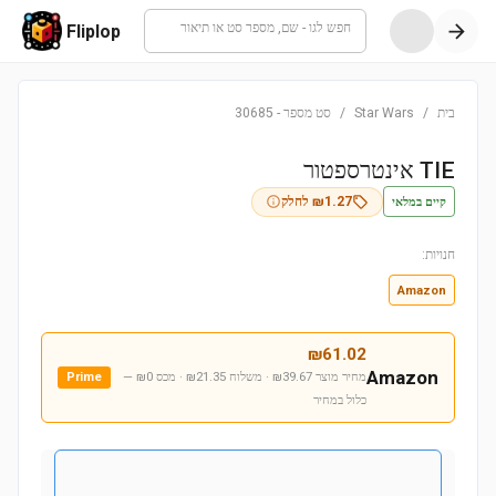
חפש לגו - שם, מספר סט או תיאור
Fliplop
בית
/
Star Wars
/
סט מספר
-
30685
TIE אינטרספטור
קיים במלאי
1.27
₪
לחלק
חנויות:
Amazon
₪
61.02
Amazon
מחיר מוצר ₪39.67 · משלוח ₪21.35 · מכס ₪0
—
Prime
כלול במחיר