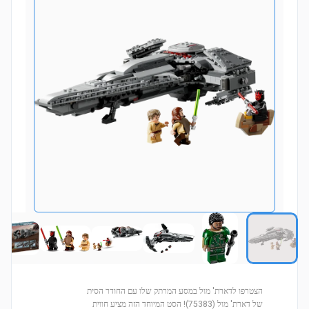
הצטרפו לדארת' מול במסע המרתק שלו עם החודר הסית
של דארת' מול (75383)! הסט המיוחד הזה מציע חווית