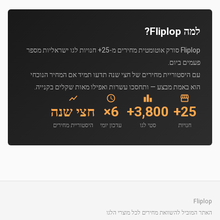
למה Fliplop?
Fliplop סורק אוטומטית מחירים מ-25+ חנויות לגו ישראליות מספר
פעמים ביום.
עם היסטוריית מחירים של חצי שנה תדעו תמיד אם המחיר הנוכחי
הוא באמת מבצע — ותחסכו עשרות ואפילו מאות שקלים בקנייה.
25+
3,800+
6×
חצי שנה
חנויות
סטי לגו
עדכון יומי
היסטוריית מחירים
Fliplop
האתר המוביל להשוואת מחירים לכל מוצרי הלגו