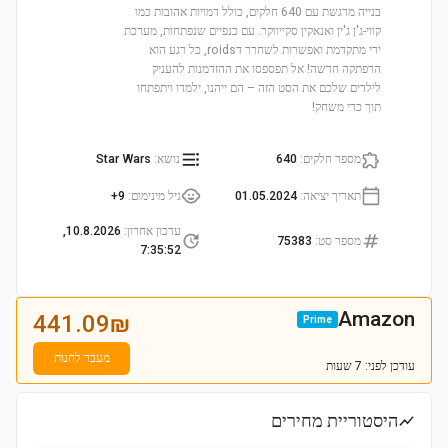
בנייה מרגשת עם 640 חלקים, כולל דמויות אהובות כמו
קווי-ג'ן ג'ין ואנאקין סקייווקר. עם כנפיים שנפתחות, מערכת
ירי מתקדמת ואפשרות לשחרר דroids, כל רגע הוא
הרפתקה חדשה! אל תפספסו את ההזדמנות להעניק
לילדים שלכם את הסט הזה – הם ייהנו, ילמדו ויתפתחו
תוך כדי משחק!
מספר חלקים
:
640
נושא
:
Star Wars
תאריך יציאה
:
01.05.2024
גיל מינימום
:
9+
עדכון אחרון
:
10.8.2026,
מספר סט
:
75383
7:35:52
Amazon
441.09
₪
Prime
מעבר לחנות
עודכן
לפני: 7 שעות
היסטוריית מחירים