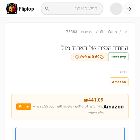
חפש סט לגו
Fliplop
בית
/
Star Wars
/
סט מספר
-
75383
החודר הסית של דארת' מול
קיים במלאי
0.69
₪
לחלק
חנויות:
Amazon
₪
441.09
Amazon
מחיר מוצר ₪345.54 · משלוח ₪0 · מכס ₪95.55
—
Prime
כלול במחיר