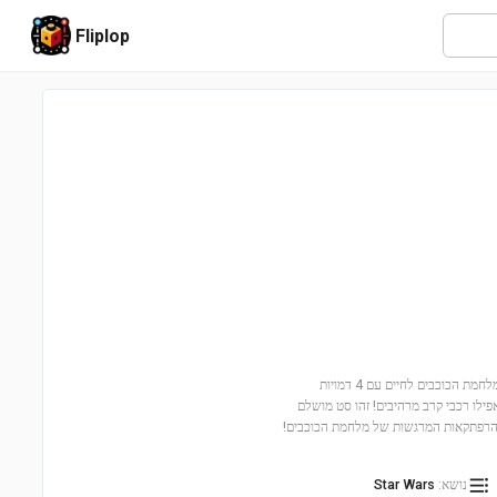
Fliplop
הצטרפו לקרב המרתק של חיילי הקלאון! חבילת קרב חיילים (75372) מביאה את עולם מלחמת הכוכבים לחיים עם 4 דמויות
ב, ואפילו רכבי קרב מרהיבים! זהו סט מושלם
 ההרפתקאות המרגשות של מלחמת הכוכבים!
נושא
:
Star Wars