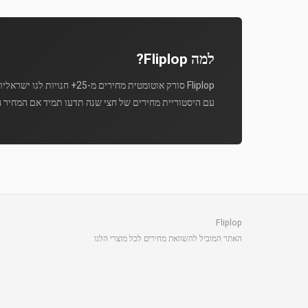
למה Fliplop?
Fliplop סורק אוטומטית מחירים מ-25+ חנויות לגו ישראליות מספר פעמים ביום.
עם היסטוריית מחירים של חצי שנה תדעו תמיד אם המחיר ה
Fliplop
האתר המוביל להשוואת מחירים לכל מוצרי הלגו