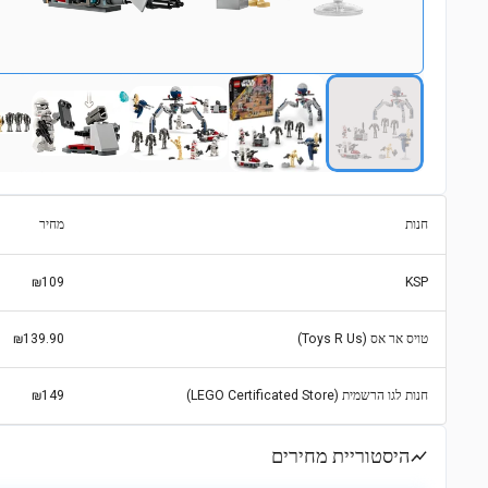
חנות
מחיר
₪109
KSP
טויס אר אס (Toys R Us)
₪139.90
חנות לגו הרשמית (LEGO Certificated Store)
₪149
היסטוריית מחירים