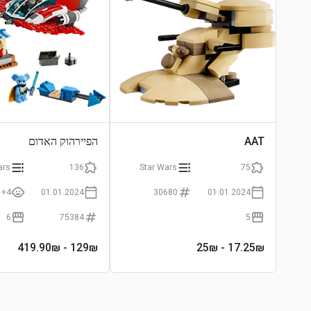
AAT
הפיירהוק האדום
ars
136
Star Wars
75
4+
01.01.2024
30680
01.01.2024
6
75384
5
- 419.90₪
129
₪
- 25₪
17.25
₪