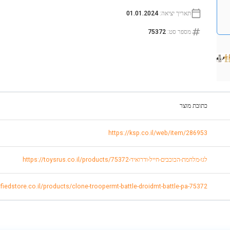
תאריך יציאה
:
01.01.2024
מספר סט
:
75372
כתובת מוצר
https://ksp.co.il/web/item/286953
https://toysrus.co.il/products/לגו-מלחמת-הכוכבים-חייל-ודרואיד-75372
tifiedstore.co.il/products/clone-troopermt-battle-droidmt-battle-pa-75372