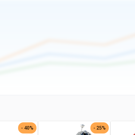
40% -
25% -