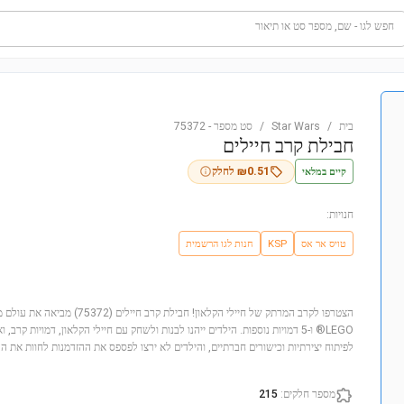
חפש לגו - שם, מספר סט או תיאור
בית
/
Star Wars
/
סט מספר
-
75372
חבילת קרב חיילים
קיים במלאי
0.51
₪
לחלק
חנויות:
טויס אר אס
KSP
חנות לגו הרשמית
LEGO® ו-5 דמויות נוספות. הילדים ייהנו לבנות ולשחק עם חיילי הקלאון, דמויות קר
לפיתוח יצירתיות וכישורים חברתיים, והילדים לא ירצו לפספס את ההזדמנות לחוות את
מספר חלקים
:
215