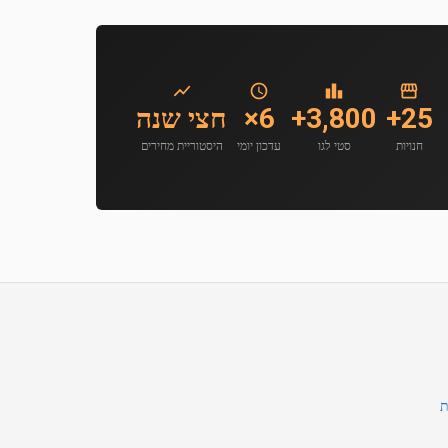
25+
3,800+
6×
חצי שנה
חנויות
סטי לגו
עדכון יומי
היסטוריית מחירים
ת