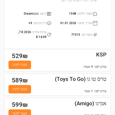
ישחקו, ילמדו ויתפתחו בכל רגע!
מספר חלקים
:
1548
נושא
:
Dreamzzz
תאריך יציאה
:
01.01.2026
גיל מינימום
:
9+
עדכון אחרון
:
7.8.2026,
מספר סט
:
71515
8:14:09
KSP
529
₪
מעבר לחנות
עודכן
לפני: 9 שעות
טויס טו גו (Toys To Go)
589
₪
מעבר לחנות
עודכן
לפני: 1 שעה
אמיגו (Amigo)
599
₪
מעבר לחנות