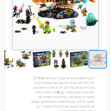
היכנסו לעולם המרתק של טנק כריש טיגריסי (71515)
מבית לגו! הסט המיוחד הזה מציע שתי אפשרויות בנייה:
טנק כריש עם פה נפתח וזנב נייד, או ספינת פיראטים עם
תותח קדמי ואחסון אוצרות. עם 1,548 חלקים, דמויות
אהובות כמו מתיאו ואיזי, והנחיות בנייה שמחיות את
הסיפור, הילדים ייהנו מההרפתקה המושלמת! אל תפספסו
את ההזדמנות להעניק להם חוויה בלתי נשכחת – הם