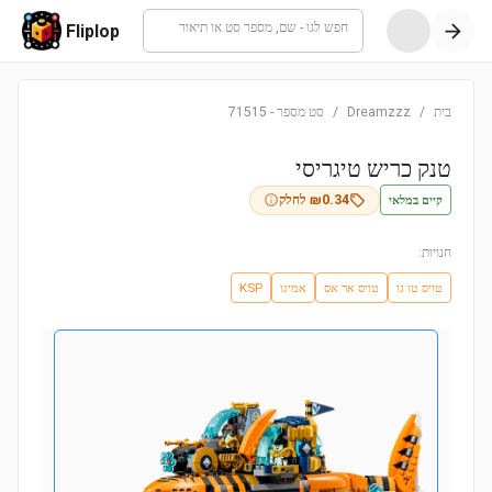
חפש לגו - שם, מספר סט או תיאור
Fliplop
בית
/
Dreamzzz
/
סט מספר
-
71515
טנק כריש טיגריסי
קיים במלאי
0.34
₪
לחלק
חנויות:
טויס טו גו
טויס אר אס
אמיגו
KSP