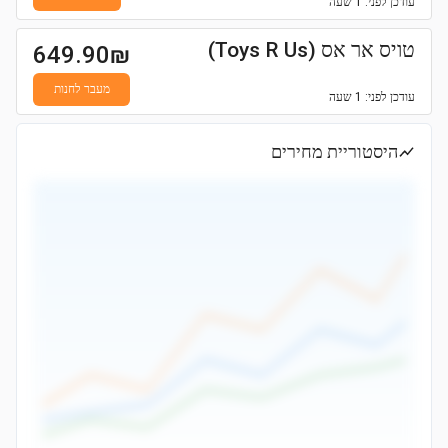
עודכן
לפני: 1 שעה
טויס אר אס (Toys R Us)
649.90
₪
מעבר לחנות
עודכן
לפני: 1 שעה
היסטוריית מחירים