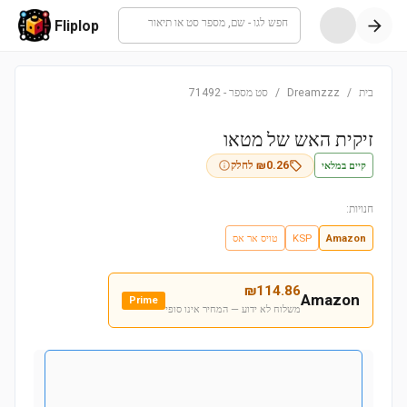
חפש לגו - שם, מספר סט או תיאור
Fliplop
בית
/
Dreamzzz
/
סט מספר
-
71492
זיקית האש של מטאו
קיים במלאי
0.26
₪
לחלק
חנויות:
Amazon
KSP
טויס אר אס
₪
114.86
Amazon
Prime
משלוח לא ידוע — המחיר אינו סופי