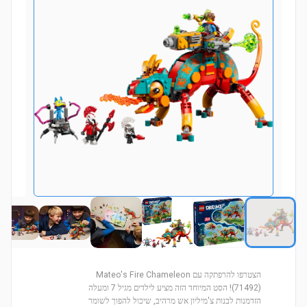
הצטרפו להרפתקה עם Mateo's Fire Chameleon
(71492)! הסט המיוחד הזה מציע לילדים מגיל 7 ומעלה
הזדמנות לבנות צ'מיליון אש מרהיב, שיכול להפוך לשומר