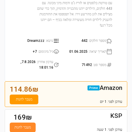
עם טורטת בלסטים או לזריז ג'ט ודמות מיני מכונה. עם
443 חלקים, הילדים ייהנו מהבנייה והדמיון, תוך כדי שהם
מצילים את לוגן מהרשע זירו. אל תפספסו את ההזדמנות
להעניק לילדים חוויה מעשירה ומלאה בכיף – הם ייהנו
מכל רגע!
מספר חלקים
:
442
נושא
:
Dreamzzz
תאריך יציאה
:
01.06.2025
גיל מינימום
:
7+
עדכון אחרון
:
7.8.2026,
מספר סט
:
71492
18:01:16
Amazon
114.86
₪
Prime
מעבר לחנות
עודכן
לפני: 1 יום
KSP
169
₪
מעבר לחנות
עודכן
לפני: 1 שעה