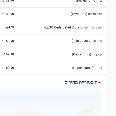
בריקלנד (Brickland)
₪139.90
טויס אר אס (Toys R Us)
₪139.90
חנות לגו הרשמית (LEGO Certificated Store)
₪149
עידן 2000 (Idan 2000)
₪159.90
קפטן טוי (Captain Toy)
₪169.90
היפר ווליו (Hipervalue)
₪189.90
היסטוריית מחירים