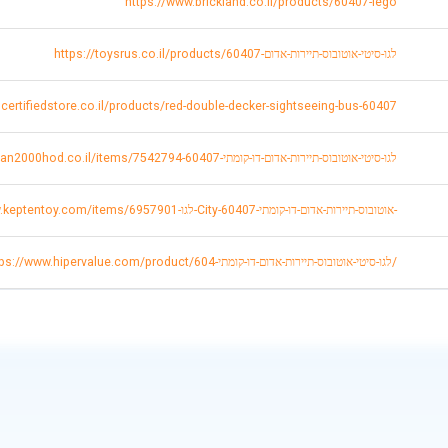
https://www.brickland.co.il/products/60407-lego
https://toysrus.co.il/products/לגו-סיטי-אוטובוס-תיירות-אדום-60407
o.certifiedstore.co.il/products/red-double-decker-sightseeing-bus-60407
https://www.idan2000hod.co.il/items/7542794-לגו-סיטי-אוטובוס-תיירות-אדום-דו-קומתי-60407
https://www.keptentoy.com/items/6957901-לגו-City-אוטובוס-תיירות-אדום-דו-קומתי-60407-
https://www.hipervalue.com/product/לגו-סיטי-אוטובוס-תיירות-אדום-דו-קומתי-604/