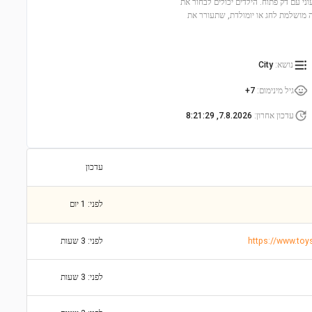
בנות אוטובוס צבעוני עם דק פתוח. הילדים יכולים לבחור את
 תינוק. זהו מתנה מושלמת לחג או יומולדת, שתעורר את
נושא
:
City
גיל מינימום
:
7+
עדכון אחרון
:
7.8.2026, 8:21:29
עדכון
לפני: 1 יום
לפני: 3 שעות
לפני: 3 שעות