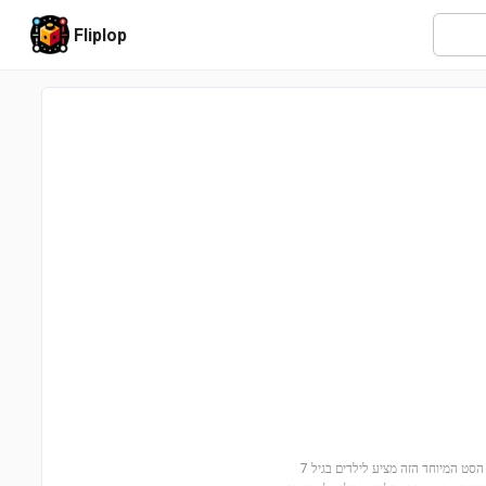
Fliplop
הצטרפו להרפתקה עירונית עם אוטובוס תיירים דו-קומתי LEGO® (מספר סט: 60407)! הסט המיוחד הזה מציע לילדים בגיל 7