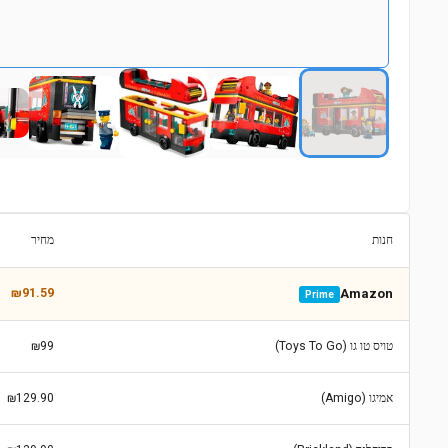
חנות
מחיר
₪91.59
Amazon
Prime
טויס טו גו (Toys To Go)
₪99
אמיגו (Amigo)
₪129.90