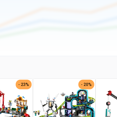
23% -
20% -