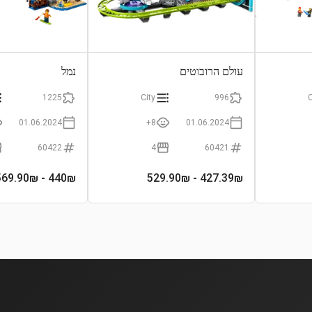
עולם הרובוטים
נמל
1225
City
996
C
01.06.2024
8+
01.06.2024
60422
4
60421
- 569.90₪
440
₪
- 529.90₪
427.39
₪