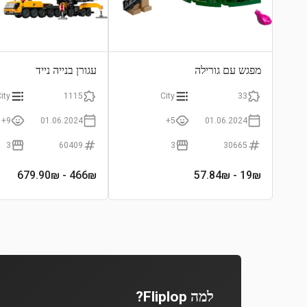
מפגש עם גורילה
עגורן בנייה נייד
ity
1115
City
33
9+
01.06.2024
5+
01.06.2024
3
60409
3
30665
- 679.90₪
466
₪
- 57.84₪
19
₪
למה Fliplop?