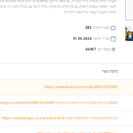
ומעלה חוויות משחק בלתי נגמרות, עם 384 חלקים שמאפשרים להם ל
היעד, לאסוף נוסעים ולשחק עם 5 דמויות מיניפיגור, כולל תינוק עם עגלת
הדמיון ותעניק שעות של הנאה ולמידה!
מספר חלקים
:
383
תאריך יציאה
:
01.06.2024
מספר סט
:
60407
כתובת מוצר
https://www.amazon.com/dp/B0CV2GC6PC
https://www.toystogo.co.il/items/6958190-לגו-סיטי-אוטובוס-תיירות-אדום-דו-קומתי-60407-LEGO
https://www.amigo.co.il/product/לגו-סיטי-אוטובוס-תיירות-אדום-דו-קומתי-604/