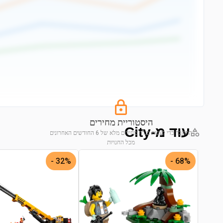
היסטוריית מחירים
עוד מ-City
התחבר כדי לצפות בגרף מחירים מלא של 6 החודשים האחרונים
מכל החנויות
התחבר לצפייה בגרף
32% -
68% -