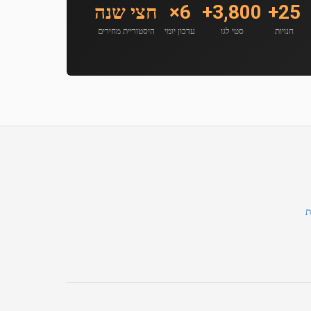
25+
3,800+
6×
חצי שנה
חנויות
סטי לגו
עדכון יומי
היסטוריית מחירים
ת