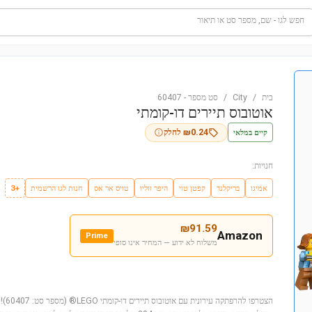
חפש לגו - שם, מספר סט או תיאור
בית
/
City
/
סט מספר
-
60407
אוטובוס תיירים דו-קומתי
קיים במלאי
0.24
₪
לחלק
חנויות:
אמיגו
בריקלנד
קפטן טוי
היפר ווליו
טויס אר אס
חנות לגו הרשמית
+3
₪
91.59
Amazon
Prime
משלוח לא ידוע — המחיר אינו סופי