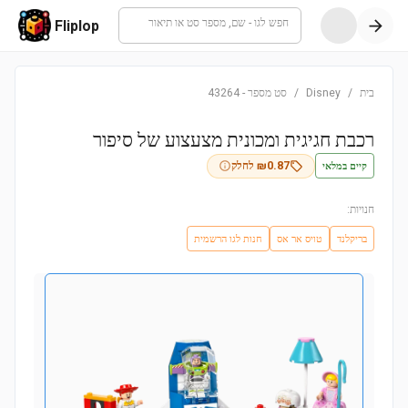
חפש לגו - שם, מספר סט או תיאור
Fliplop
בית
/
Disney
/
סט מספר
-
43264
רכבת חגיגית ומכונית מצעצוע של סיפור
קיים במלאי
0.87
₪
לחלק
חנויות:
בריקלנד
טויס אר אס
חנות לגו הרשמית