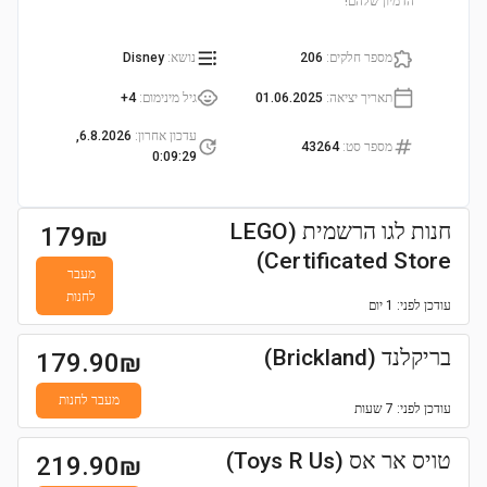
הדמיון שלהם!
מספר חלקים
:
206
נושא
:
Disney
תאריך יציאה
:
01.06.2025
גיל מינימום
:
4+
עדכון אחרון
:
6.8.2026,
מספר סט
:
43264
0:09:29
חנות לגו הרשמית (LEGO
179
₪
Certificated Store)
מעבר
לחנות
עודכן
לפני: 1 יום
בריקלנד (Brickland)
179.90
₪
מעבר לחנות
עודכן
לפני: 7 שעות
טויס אר אס (Toys R Us)
219.90
₪