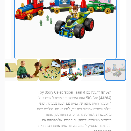
הצטרפו לחגיגה עם Toy Story Celebration Train &
RC Car (43264)! הסט המיוחד הזה מציע לילדים בגיל
4 ומעלה חוויה מהנה של בנייה עם רכבת צבעונית, שתי
עגלות ודמויות אהובות כמו וודי, ג'סיקה ובאז. הילדים ייהנו
מהאפשרות ליצור סצנות מהסרט המפורסם, לפתח
כישורים מוטוריים ולשחק עם חברים. אל תפספסו את
ההזדמנות להעניק להם מתנה שתשמח אותם ותפתח את