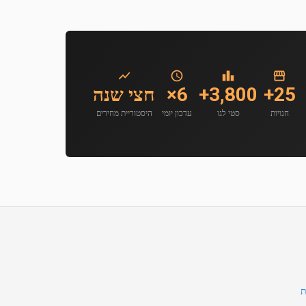
25+
3,800+
6×
חצי שנה
חנויות
סטי לגו
עדכון יומי
היסטוריית מחירים
ת