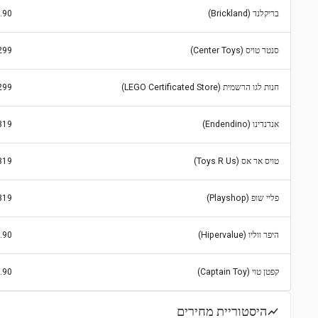
בריקלנד (Brickland)
.90
סנטר טויס (Center Toys)
299
חנות לגו הרשמית (LEGO Certificated Store)
299
אנדנדינו (Endendino)
319
טויס אר אס (Toys R Us)
319
פליי שופ (Playshop)
319
היפר ווליו (Hipervalue)
.90
קפטן טוי (Captain Toy)
.90
היסטוריית מחירים