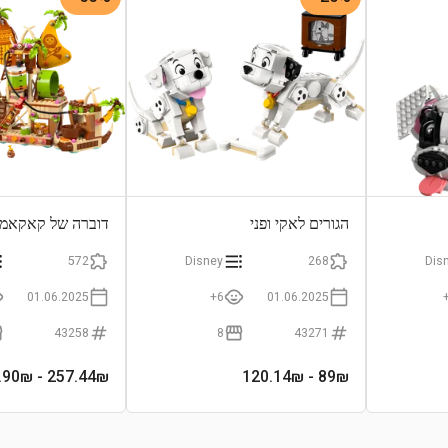
הגורים לאקי ופני
דוברה של קאקאמו
572
Disney
268
Dis
01.06.2025
6+
01.06.2025
43258
8
43271
- 569.90₪
257.44
₪
- 120.14₪
89
₪