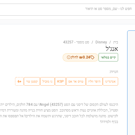
חפש לגו - שם, מספר סט או תיאור
בית
/
Disney
/
סט מספר
-
43257
אנג'ל
קיים במלאי
0.24
₪
לחלק
חנויות:
אנדנדינו
היפר ווליו
טויס אר אס
KSP
גו מוביל
קפטן טוי
+6
היכנסו לעולם הקסום של דיסני עם הסט 
וסטיץ', הכוללת אוזניים נעות וראש מסתובב. הסט מציע חווית בנייה מהנה ומעוררת דמי
לקישוט. מתנה מושלמת לכל חובב דיסני, שתרגש ותשמח את הילדים! אל תפספסו את ההז
בכיף ולמידה!