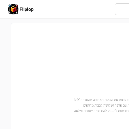
Fliplop
Angel (43257)! עם 784 חלקים, הילדים ייהנו לבנות את הדמות האהובה מהסדרה 'לילו
ון, עם פרפר ושלושה לבבות מרחפים
דמנות להעניק להם חוויה ייחודית ומלאה