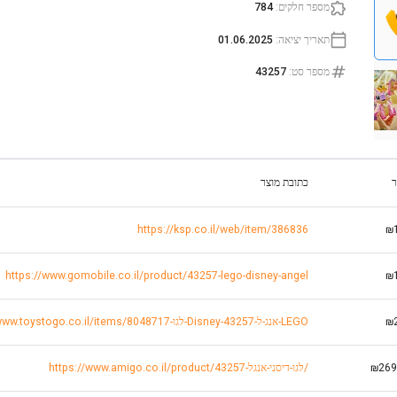
מספר חלקים
:
784
תאריך יציאה
:
01.06.2025
מספר סט
:
43257
ר
כתובת מוצר
https://ksp.co.il/web/item/386836
₪
https://www.gomobile.co.il/product/43257-lego-disney-angel
₪
₪
https://www.toystogo.co.il/items/8048717-לגו-Disney-אנג-ל-43257-LEGO
₪269
https://www.amigo.co.il/product/לגו-דיסני-אנגל-43257/