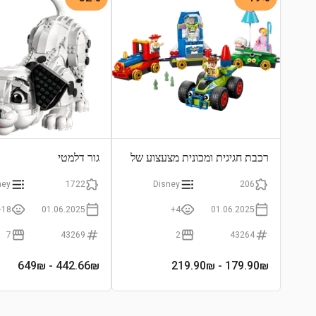
רכבת חגיגית ומכונית מצעצוע של
גור דלמטי
סיפור
ney
1722
Disney
206
18+
01.06.2025
4+
01.06.2025
7
43269
2
43264
- 649₪
442.66
₪
- 219.90₪
179.90
₪