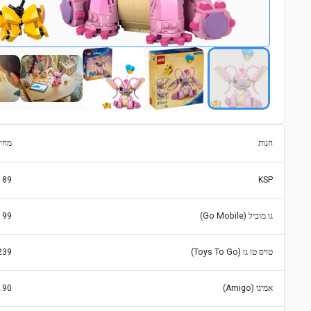
חנות
מחי
189
KSP
גו מוביל (Go Mobile)
199
טויס טו גו (Toys To Go)
239
אמיגו (Amigo)
.90