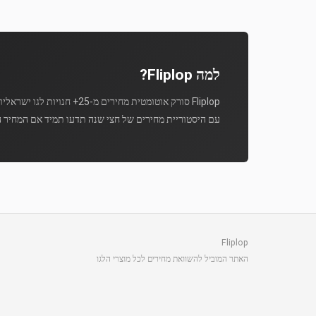
למה Fliplop?
Fliplop סורק אוטומטית מחירים מ-25+ חנויות לגו ישראליות מספר פעמים ביום.
עם היסטוריית מחירים של חצי שנה תדעו תמיד אם המחיר ה
Fliplop
האתר המוביל להשוואת מחירים לכל מוצרי הלגו