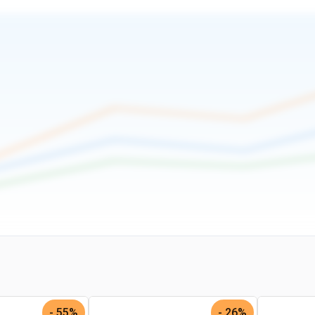
55% -
26% -