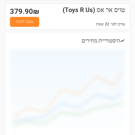
טויס אר אס (Toys R Us)
379.90
₪
מעבר לחנות
עודכן
לפני: 22 שעות
היסטוריית מחירים