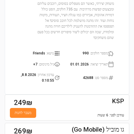
משחק יצירתי, כאשר הם מטפלים בסוסים, רוכבים עליהם
ומבצעים קפיצות מרהיבות. עם 735 חלקים, הסט כולל
דמויות אהובות, אביזרים כמו עגלת חציר, תעודות, מיטות
נוחות ועוד. זהו מתנה מושלמת לכל חובב סוסים! אל
תפספסו את ההזדמנות להעניק לילדיכם חוויה מהנה
ומלמדת, שבה הם יכולים ליצור סיפורים חדשים בכל פעם
שהם משחקים!
מספר חלקים
:
990
נושא
:
Friends
תאריך יציאה
:
01.01.2026
גיל מינימום
:
7+
עדכון אחרון
:
8.8.2026,
מספר סט
:
42688
0:10:55
KSP
249
₪
מעבר לחנות
עודכן
לפני: 6 שעות
גו מוביל (Go Mobile)
269
₪