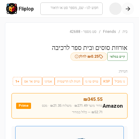
חפש לגו - שם, מספר סט או תיאור
Fliplop
בית
/
Friends
/
סט מספר
-
42688
אורוות סוסים ובית ספר לרכיבה
קיים במלאי
0.25
₪
לחלק
חנויות:
גו מוביל
KSP
טויס טו גו
חנות לגו הרשמית
אמיגו
טויס אר אס
+1
₪
345.55
Amazon
מחיר מוצר ₪271.49 · משלוח ₪21.35 · מכס
Prime
₪52.71
— כלול במחיר