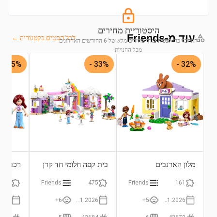
היסטוריית מחירים
עוד מ-Friends
לכל הסטים בקטגוריה ←
התחבר כדי לצפות בגרף מחירים מלא של 6 החודשים האחרונים
מכל החנויות
25% -
33% -
32% -
התחבר לצפייה בגרף
מלון הארנבים
בית קפה חלומי חד קרן
רכב משל
בהארטלייק
קרן
67
Friends
475
Friends
161
6+
01.01.2026
5+
01.01.2026