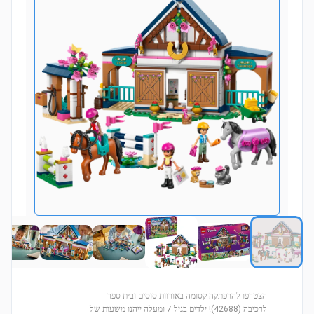
הצטרפו להרפתקה קסומה באורוות סוסים ובית ספר
לרכיבה (42688)! ילדים בגיל 7 ומעלה ייהנו משעות של