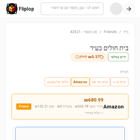
חפש לגו - שם, מספר סט או תיאור
Fliplop
בית
/
Friends
/
סט מספר
-
42621
בית חולים בעיר
קיים במלאי
0.37
₪
לחלק
חנויות:
טויס טו גו
טויס אר אס
Amazon
חלום של צעצוע
₪
680.99
Amazon
מחיר מוצר ₪555.78 · משלוח ₪0 · מכס ₪125.21
Prime
— כלול במחיר