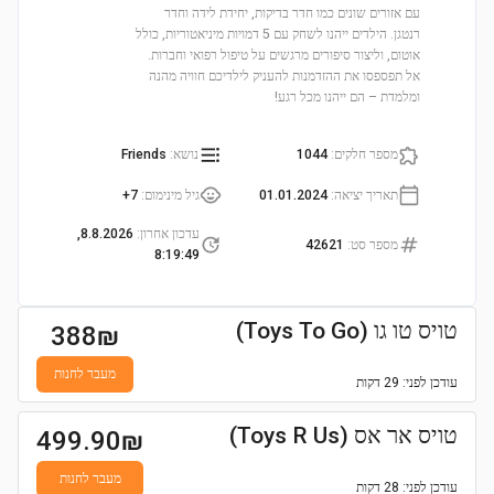
עם אזורים שונים כמו חדר בדיקות, יחידת לידה וחדר
רנטגן. הילדים ייהנו לשחק עם 5 דמויות מיניאטוריות, כולל
אוטום, וליצור סיפורים מרגשים על טיפול רפואי וחברות.
אל תפספסו את ההזדמנות להעניק לילדיכם חוויה מהנה
ומלמדת – הם ייהנו מכל רגע!
מספר חלקים
:
1044
נושא
:
Friends
תאריך יציאה
:
01.01.2024
גיל מינימום
:
7+
עדכון אחרון
:
8.8.2026,
מספר סט
:
42621
8:19:49
טויס טו גו (Toys To Go)
388
₪
מעבר לחנות
עודכן
לפני: 29 דקות
טויס אר אס (Toys R Us)
499.90
₪
מעבר לחנות
עודכן
לפני: 28 דקות