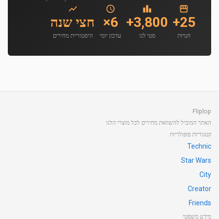
25+
3,800+
6×
חצי שנה
חנויות
סטי לגו
עדכון יומי
היסטוריית מחירים
Fliplop
האתר המוביל להשוואת מחירים לכל מוצרי הלגו
קטגוריות פופולריות
Technic
Star Wars
City
Creator
Friends
מידע משפטי