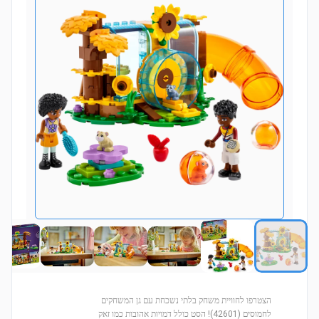
הצטרפו לחוויית משחק בלתי נשכחת עם גן המשחקים
לחמוסים (42601)! הסט כולל דמויות אהובות כמו זאק