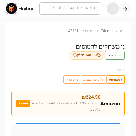
חפש לגו - שם, מספר סט או תיאור
Fliplop
בית
/
Friends
/
סט מספר
-
42601
גן משחקים לחמוסים
קיים במלאי
0.53
₪
לחלק
חנויות:
Amazon
חלום של צעצוע
טויס טו גו
₪
224.58
Amazon
מחיר מוצר ₪163.35 · משלוח ₪61.23 · מכס ₪0
—
Prime
כלול במחיר