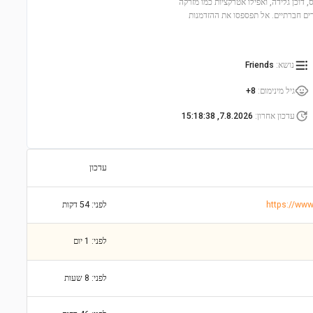
 הסיפור. הקניון כולל 5 חנויות, מסעדת נודלס, דוכן גלידה, ואפילו אטרקציות כמו מזרקה
ורים חברתיים. אל תפספסו את ההזדמנות
נושא
:
Friends
גיל מינימום
:
8+
עדכון אחרון
:
7.8.2026, 15:18:38
עדכון
לפני: 54 דקות
לפני: 1 יום
לפני: 8 שעות