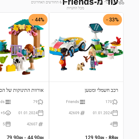
עוד מ-Friends
התחבר כדי לצפות בגרף מחירים מלא של 6 החודשים האחרונים
מכל החנויות
התחבר לצפייה בגרף
44% -
33% -
רכב חשמלי ומטען
אורוות התינוקות של הסת
nds
79
Friends
170
5+
01.01.2024
42609
01.01.2024
5
42607
4
- 79.90₪
44.90
₪
- 129.90₪
88
₪