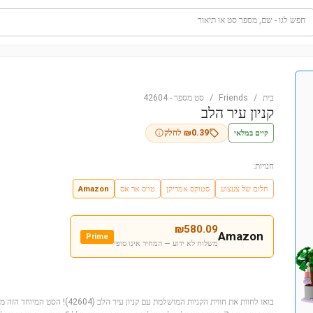
חפש לגו - שם, מספר סט או תיאור
בית
/
Friends
/
סט מספר
-
42604
קניון עיר הלב
קיים במלאי
0.39
₪
לחלק
חנויות:
חלום של צעצוע
סטוקס אמריקן
טויס אר אס
Amazon
₪
580.09
Amazon
Prime
משלוח לא ידוע — המחיר אינו סופי