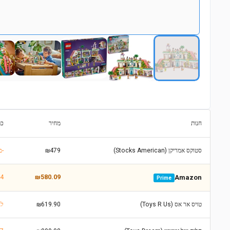
חנות
מחיר
כת
סטוקס אמריקן (Stocks American)
₪479
https://www.stocksamerican.com/items/7984524-משחק-לגו-מרכז-הקניות-של-הארטלייק-סיטי-לגילאי-8-
C4
₪580.09
Amazon
Prime
טויס אר אס (Toys R Us)
₪619.90
cts