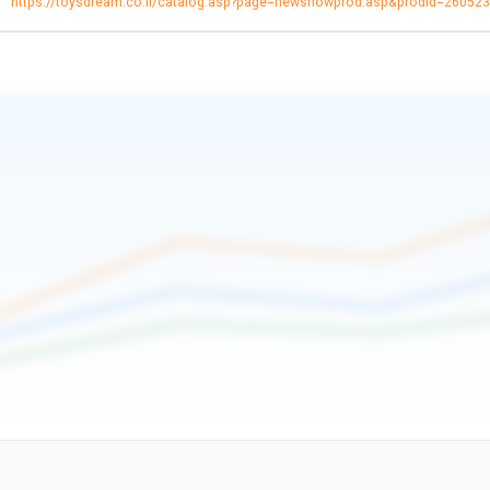
https://toysdream.co.il/catalog.asp?page=newshowprod.asp&prodid=26052