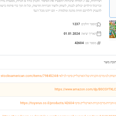
ויצירתיות, עם 7 דמויות שיכולות להפעיל את
ובריכה! הילדים יכולים לבנות, לשחק וליצור חברויות חדשות, וכל זה תוך כדי פיתוח כיש
להעניק לילדיכם חוויה מהנה ומלמדת – הם ייהנו מכל רגע!
מספר חלקים
:
1237
תאריך יציאה
:
01.01.2024
מספר סט
:
42604
ובת מוצר
https://www.amazon.com/dp/B0CGYTKL
https://toysrus.co.il/produ/לגו-חברות-מרכז-קניות-הארטלייק-סיטי-42604