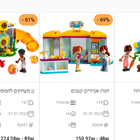
61% -
69% -
יו
חנות אביזרים קטנים
גן משחקים לחמוסי
167
Friends
129
Frie
01.01.2024
6+
01.01.2024
42601
3
42608
- 224.58₪
89
₪
- 150.92₪
48
₪