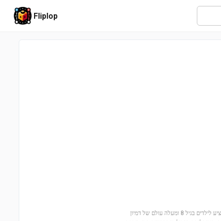
Fliplop
בואו לחוות את חווית הקניות המושלמת עם קניון עיר הלב (42604)! הסט המיוחד הזה מציע לילדים בגיל 8 ומעלה עולם של דמיון