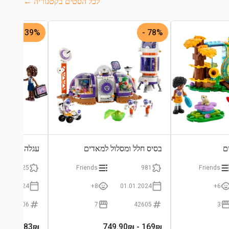
לכל הסטים בקטגוריה ←
39% -
78% -
ם
בסיס חלל ומסלול למאדים
עגלה ניידת 
125
Friends
981
Friends
01.01.2024
8+
01.01.2024
6+
42606
7
42605
3
- 79.90₪
48.83
₪
- 749.90₪
169
₪