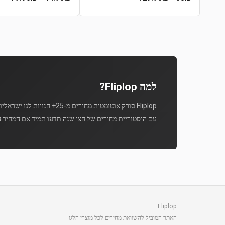
למה Fliplop?
Fliplop סורק אוטומטית מחירים מ-25+ חנויות לגו ישראליות מספר פעמים ביום.
עם היסטוריית מחירים של חצי שנה תדעו תמיד אם המחיר ה
Fliplop
האתר המוביל להשוואת מחירים לכל מוצרי הלגו