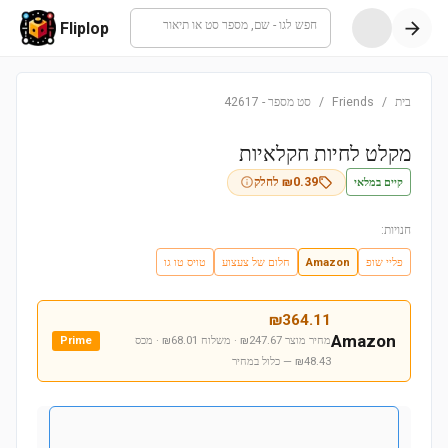
חפש לגו - שם, מספר סט או תיאור
Fliplop
בית
/
Friends
/
סט מספר
-
42617
מקלט לחיות חקלאיות
קיים במלאי
0.39
₪
לחלק
חנויות:
פליי שופ
Amazon
חלום של צעצוע
טויס טו גו
₪
364.11
Amazon
מחיר מוצר ₪247.67 · משלוח ₪68.01 · מכס
Prime
₪48.43
— כלול במחיר