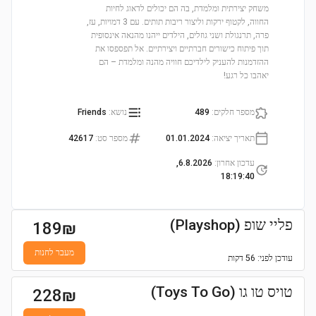
משחק יצירתית ומלמדת, בה הם יכולים לדאוג לחיות
החווה, לקטוף ירקות וליצור ריבות תותים. עם 3 דמויות, עז,
פרה, תרנגולת ושני גוזלים, הילדים ייהנו מהנאה אינסופית
תוך פיתוח כישורים חברתיים ויצירתיים. אל תפספסו את
ההזדמנות להעניק לילדיכם חוויה מהנה ומלמדת – הם
יאהבו כל רגע!
מספר חלקים
:
489
נושא
:
Friends
תאריך יציאה
:
01.01.2024
מספר סט
:
42617
עדכון אחרון
:
6.8.2026,
18:19:40
פליי שופ (Playshop)
189
₪
מעבר לחנות
עודכן
לפני: 56 דקות
טויס טו גו (Toys To Go)
228
₪