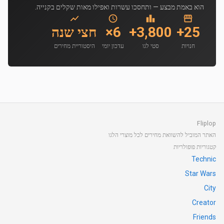
הוא באמת מבצע — ותחסכו עשרות ואפילו מאות שקלים בקנייה.
25+
3,800+
6×
חצי שנה
חנויות
סטי לגו
עדכון יומי
היסטוריית מחירים
Fliplop
האתר המוביל להשוואת מחירים לכל מוצרי הלגו
קטגוריות פופולריות
Technic
Star Wars
City
Creator
Friends