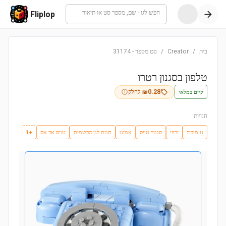
חפש לגו - שם, מספר סט או תיאור
Fliplop
בית
/
Creator
/
סט מספר
-
31174
טלפון בסגנון רטרו
קיים במלאי
0.28
₪
לחלק
חנויות:
גו מוביל
זריזי
סנטר טויס
אמיגו
חנות לגו הרשמית
טויס אר אס
+1