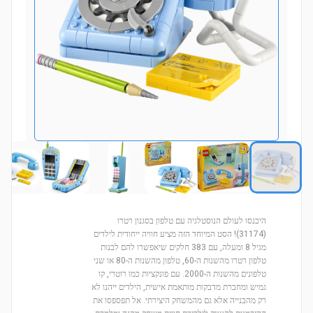
היכנסו לעולם הנוסטלגיה עם טלפון בסגנון רטרו
(31174)! הסט המיוחד הזה מציע חוויה ייחודית לילדים
מגיל 8 ומעלה, עם 383 חלקים שיאפשרו להם לבנות
טלפון רטרו מהשנות ה-60, טלפון מהשנות ה-80 או שני
טלפונים מהשנות ה-2000. עם פונקציות כמו רוטרי, קו
גמיש ומחברת מדבקות מותאמת אישית, הילדים ייהנו לא
רק מהבנייה אלא גם מהמשחק היצירתי. אל תפספסו את