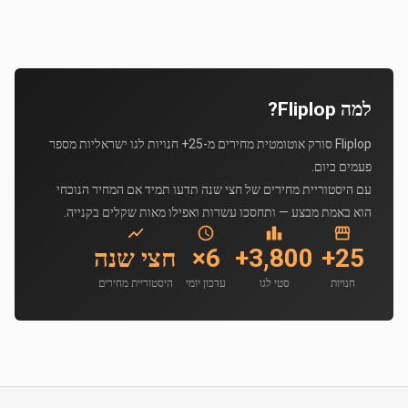
למה Fliplop?
Fliplop סורק אוטומטית מחירים מ-25+ חנויות לגו ישראליות מספר
פעמים ביום.
עם היסטוריית מחירים של חצי שנה תדעו תמיד אם המחיר הנוכחי
הוא באמת מבצע — ותחסכו עשרות ואפילו מאות שקלים בקנייה.
25+
3,800+
6×
חצי שנה
חנויות
סטי לגו
עדכון יומי
היסטוריית מחירים