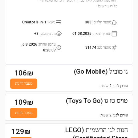
ההזדמנות להעניק לילדיכם חווית משחק מהנה ומלמדת –
כל רגע חשוב!
מספר חלקים
:
383
נושא
:
Creator 3-in-1
תאריך יציאה
:
01.08.2025
גיל מינימום
:
8+
עדכון אחרון
:
6.8.2026,
מספר סט
:
31174
8:20:07
גו מוביל (Go Mobile)
106
₪
מעבר לחנות
עודכן
לפני: 2 שעות
טויס טו גו (Toys To Go)
109
₪
מעבר לחנות
עודכן
לפני: 2 שעות
חנות לגו הרשמית (LEGO
129
₪