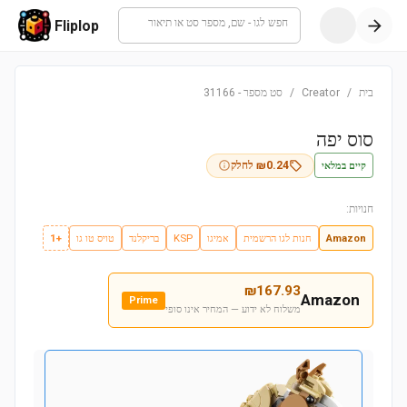
חפש לגו - שם, מספר סט או תיאור
Fliplop
בית
/
Creator
/
סט מספר
-
31166
סוס יפה
קיים במלאי
0.24
₪
לחלק
חנויות:
Amazon
חנות לגו הרשמית
אמיגו
KSP
בריקלנד
טויס טו גו
+1
₪
167.93
Amazon
Prime
משלוח לא ידוע — המחיר אינו סופי