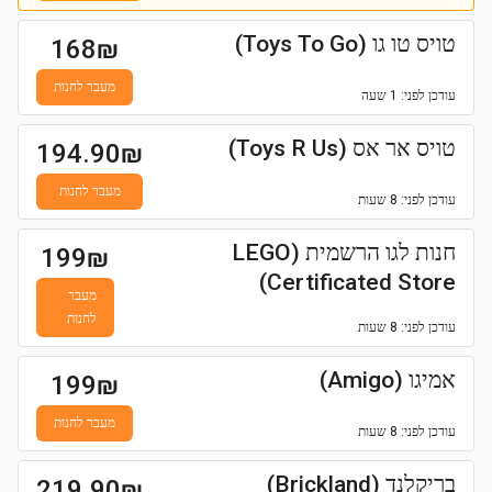
טויס טו גו (Toys To Go)
168
₪
מעבר לחנות
עודכן
לפני: 1 שעה
טויס אר אס (Toys R Us)
194.90
₪
מעבר לחנות
עודכן
לפני: 8 שעות
חנות לגו הרשמית (LEGO
199
₪
Certificated Store)
מעבר
לחנות
עודכן
לפני: 8 שעות
אמיגו (Amigo)
199
₪
מעבר לחנות
עודכן
לפני: 8 שעות
בריקלנד (Brickland)
219.90
₪