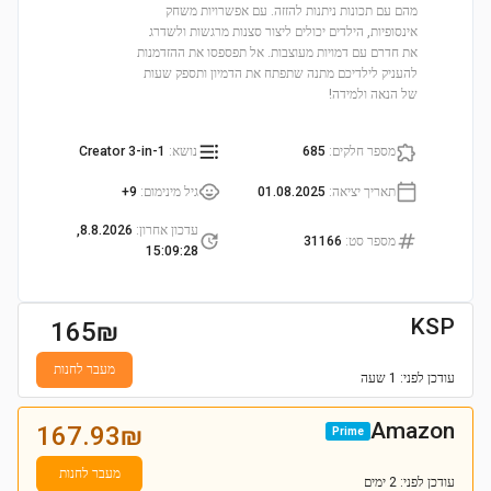
מהם עם תכונות ניתנות להזזה. עם אפשרויות משחק
אינסופיות, הילדים יכולים ליצור סצנות מרגשות ולשדרג
את חדרם עם דמויות מעוצבות. אל תפספסו את ההזדמנות
להעניק לילדיכם מתנה שתפתח את הדמיון ותספק שעות
של הנאה ולמידה!
מספר חלקים
:
685
נושא
:
Creator 3-in-1
תאריך יציאה
:
01.08.2025
גיל מינימום
:
9+
עדכון אחרון
:
8.8.2026,
מספר סט
:
31166
15:09:28
KSP
165
₪
מעבר לחנות
עודכן
לפני: 1 שעה
Amazon
167.93
₪
Prime
מעבר לחנות
עודכן
לפני: 2 ימים