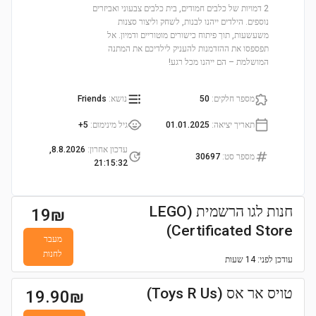
2 דמויות של כלבים חמודים, בית כלבים צבעוני ואביזרים
נוספים. הילדים ייהנו לבנות, לשחק וליצור סצנות
משעשעות, תוך פיתוח כישורים מוטוריים ודמיון. אל
תפספסו את ההזדמנות להעניק לילדיכם את המתנה
המושלמת – הם ייהנו מכל רגע!
מספר חלקים
:
50
נושא
:
Friends
תאריך יציאה
:
01.01.2025
גיל מינימום
:
5+
עדכון אחרון
:
8.8.2026,
מספר סט
:
30697
21:15:32
חנות לגו הרשמית (LEGO
19
₪
Certificated Store)
מעבר
לחנות
עודכן
לפני: 14 שעות
טויס אר אס (Toys R Us)
19.90
₪