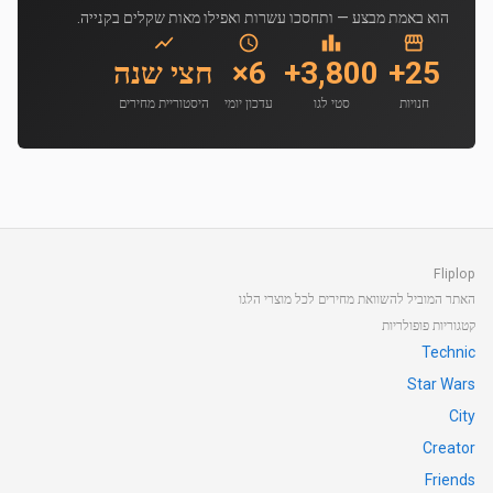
הוא באמת מבצע — ותחסכו עשרות ואפילו מאות שקלים בקנייה.
25+
3,800+
6×
חצי שנה
חנויות
סטי לגו
עדכון יומי
היסטוריית מחירים
Fliplop
האתר המוביל להשוואת מחירים לכל מוצרי הלגו
קטגוריות פופולריות
Technic
Star Wars
City
Creator
Friends