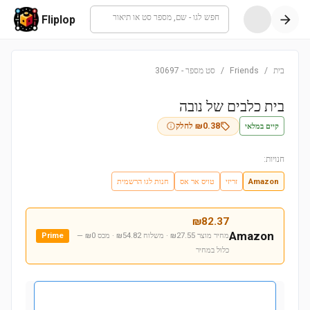
חפש לגו - שם, מספר סט או תיאור
Fliplop
בית
/
Friends
/
סט מספר
-
30697
בית כלבים של נובה
קיים במלאי
0.38
₪
לחלק
חנויות:
Amazon
זריזי
טויס אר אס
חנות לגו הרשמית
₪
82.37
Amazon
מחיר מוצר ₪27.55 · משלוח ₪54.82 · מכס ₪0
—
Prime
כלול במחיר