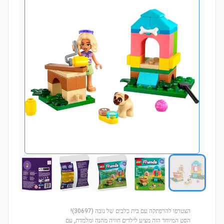
הצטרפו להרפתקה עם בית כלבים של נובה (30697)!
הסט המיוחד הזה מציע לילדים חוויה מהנה ומלמדת, עם