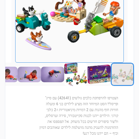
הצטרפו להרפתקת כלבים גולשים (42641) עם סייג'
ופייסלי! הסט המיוחד הזה מציע לילדים בני 6 ומעלה
חוויות חוף מהנות עם 2 דמויות מיניאטוריות ו-2 כלבי
קורגי. הילדים ייהנו לבנות סקייטבורד, סירה וערסלים,
וליצור סיפורים חדשים בכל משחק. אל תפספסו את
ההזדמנות להעניק מתנה מושלמת לילדים שאוהבים דמיון
וכיף – הם ייהנו מכל רגע!