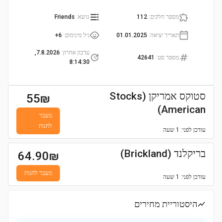
מספר חלקים
:
112
נושא
:
Friends
תאריך יציאה
:
01.01.2025
גיל מינימום
:
6+
עדכון אחרון
:
7.8.2026,
מספר סט
:
42641
8:14:30
סטוקס אמריקן (Stocks
55
₪
American)
מעבר
לחנות
עודכן
לפני: 1 שעה
בריקלנד (Brickland)
64.90
₪
מעבר לחנות
עודכן
לפני: 1 שעה
היסטוריית מחירים