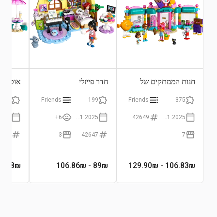
חנות הממתקים של
חדר פייזלי
אוטובוס
הרטלייק
הרטליי
92
Friends
199
Friends
375
6+
01.01.2025
42649
01.01.2025
2644
3
42647
7
1.08
₪
- 106.86₪
89
₪
- 129.90₪
106.83
₪