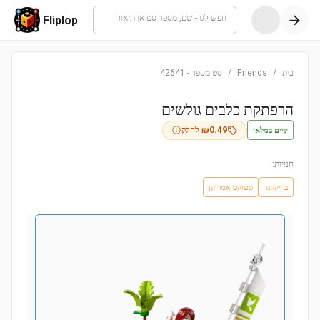
חפש לגו - שם, מספר סט או תיאור
Fliplop
בית
/
Friends
/
סט מספר
-
42641
הרפתקת כלבים גולשים
קיים במלאי
0.49
₪
לחלק
חנויות:
בריקלנד
סטוקס אמריקן