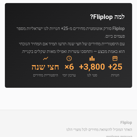
למה Fliplop?
Fliplop סורק אוטומטית מחירים מ-25+ חנויות לגו ישראליות מספר
פעמים ביום.
עם היסטוריית מחירים של חצי שנה תדעו תמיד אם המחיר הנוכחי
הוא באמת מבצע — ותחסכו עשרות ואפילו מאות שקלים בקנייה.
25+
3,800+
6×
חצי שנה
חנויות
סטי לגו
עדכון יומי
היסטוריית מחירים
Fliplop
האתר המוביל להשוואת מחירים לכל מוצרי הלגו
קטגוריות פופולריות