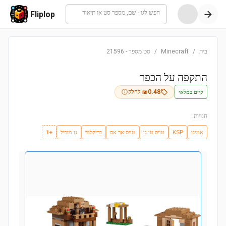
חפש לגו - שם, מספר סט או תיאור
Fliplop
בית
/
Minecraft
/
סט מספר
-
21596
התקפה על הכפר
קיים במלאי
0.48
₪
לחלק
חנויות:
אמיגו
KSP
טויס טו גו
טויס אר אס
בריקלנד
גו מוביל
+1