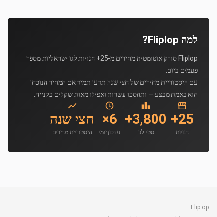
למה Fliplop?
Fliplop סורק אוטומטית מחירים מ-25+ חנויות לגו ישראליות מספר
פעמים ביום.
עם היסטוריית מחירים של חצי שנה תדעו תמיד אם המחיר הנוכחי
הוא באמת מבצע — ותחסכו עשרות ואפילו מאות שקלים בקנייה.
25+
3,800+
6×
חצי שנה
חנויות
סטי לגו
עדכון יומי
היסטוריית מחירים
Fliplop