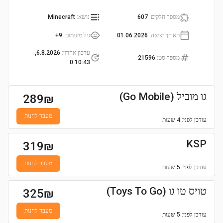
מספר חלקים
:
607
נושא
:
Minecraft
תאריך יציאה
:
01.06.2026
גיל מינימום
:
9+
עדכון אחרון
:
6.8.2026,
מספר סט
:
21596
0:10:43
גו מוביל (Go Mobile)
289
₪
מעבר לחנות
עודכן
לפני: 4 שעות
KSP
319
₪
מעבר לחנות
עודכן
לפני: 5 שעות
טויס טו גו (Toys To Go)
325
₪
מעבר לחנות
עודכן
לפני: 5 שעות