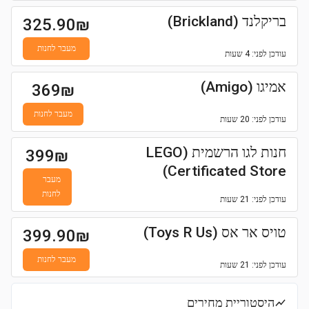
בריקלנד (Brickland)
325.90
₪
מעבר לחנות
עודכן
לפני: 4 שעות
אמיגו (Amigo)
369
₪
מעבר לחנות
עודכן
לפני: 20 שעות
חנות לגו הרשמית (LEGO
399
₪
Certificated Store)
מעבר
לחנות
עודכן
לפני: 21 שעות
טויס אר אס (Toys R Us)
399.90
₪
מעבר לחנות
עודכן
לפני: 21 שעות
היסטוריית מחירים