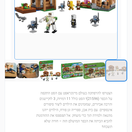
הצטרפו להרפתקה בעולם מיינקראפט עם הסט התקפה
על הכפר (21596)! הסט כולל 11 דמויות, 3 לוקיישנים
והרבה אביזרים, שמזמינים את הילדים ליצור סיפורים
אינסופיים. עם בית אבן, ספרייה וגן פורח, הילדים ייהנו
מהנאה ולמידה תוך כדי משחק. אל תפספסו את ההזדמנות
להביא הביתה את הכפר המושלם הזה – חוויה שלא
תשכחו!