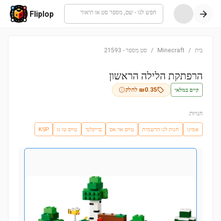
חפש לגו - שם, מספר סט או תיאור
Fliplop
בית
/
Minecraft
/
סט מספר
-
21593
הרפתקת הלילה הראשון
קיים במלאי
0.35
₪
לחלק
חנויות:
אמיגו
חנות לגו הרשמית
טויס אר אס
בריקלנד
טויס טו גו
KSP