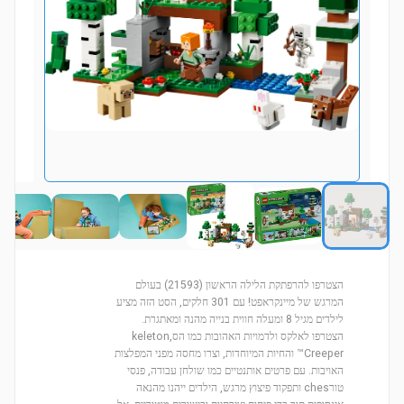
הצטרפו להרפתקת הלילה הראשון (21593) בעולם
המרגש של מיינקראפט! עם 301 חלקים, הסט הזה מציע
לילדים מגיל 8 ומעלה חווית בנייה מהנה ומאתגרת.
הצטרפו לאלקס ולדמויות האהובות כמו הסkeleton,
Creeper™ והחיות המיוחדות, וצרו מחסה מפני המפלצות
האויבות. עם פרטים אותנטיים כמו שולחן עבודה, פנסי
טורches ותפקוד פיצוץ מרגש, הילדים ייהנו מהנאה