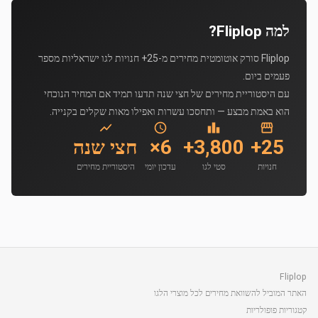
למה Fliplop?
Fliplop סורק אוטומטית מחירים מ-25+ חנויות לגו ישראליות מספר
פעמים ביום.
עם היסטוריית מחירים של חצי שנה תדעו תמיד אם המחיר הנוכחי
הוא באמת מבצע — ותחסכו עשרות ואפילו מאות שקלים בקנייה.
25+
3,800+
6×
חצי שנה
חנויות
סטי לגו
עדכון יומי
היסטוריית מחירים
Fliplop
האתר המוביל להשוואת מחירים לכל מוצרי הלגו
קטגוריות פופולריות