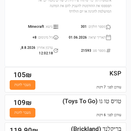
אינסופית תוך כדי פיתוח יצירתיות וכישורים מוטוריים. אל
תפספסו את ההזדמנות להעניק להם את המתנה
המושלמת לחגיגה או יום הולדת!
מספר חלקים
:
301
נושא
:
Minecraft
תאריך יציאה
:
01.06.2026
גיל מינימום
:
8+
עדכון אחרון
:
8.8.2026,
מספר סט
:
21593
12:02:18
KSP
105
₪
מעבר לחנות
עודכן
לפני: 7 דקות
טויס טו גו (Toys To Go)
109
₪
מעבר לחנות
עודכן
לפני: 6 דקות
בריקלנד (Brickland)
119.90
₪