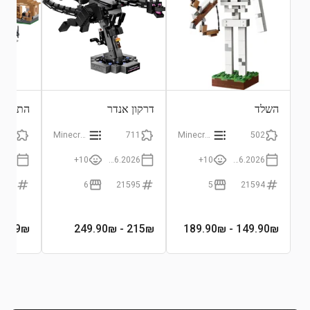
השלד
דרקון אנדר
התקפה 
607
Minecraft
711
Minecraft
502
10+
01.06.2026
10+
01.06.2026
1596
6
21595
5
21594
0₪
289
₪
- 249.90₪
215
₪
- 189.90₪
149.90
₪