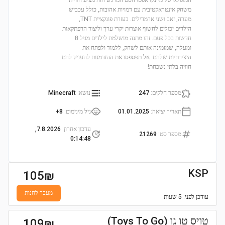
המופלא של מיינקראפט! הסט המרגש הזה מציע חוויית
משחק אינטראקטיבית עם דמויות אהובות, כולל עכביש
מערה, זאב ושני ארמדילים. בעזרת פונקציית TNT,
הילדים יכולים לחשוף אוצרות יקרי ערך וליצור הרפתקאות
חדשות בכל פעם. זהו מתנה מושלמת לילדים מגיל 8
ומעלה, שמזמינה אותם לשחק, ללמוד ולפתח את
היצירתיות שלהם. אל תפספסו את ההזדמנות להעניק להם
חוויה בלתי נשכחת!
מספר חלקים
:
247
נושא
:
Minecraft
תאריך יציאה
:
01.01.2025
גיל מינימום
:
8+
עדכון אחרון
:
7.8.2026,
מספר סט
:
21269
0:14:48
KSP
105
₪
מעבר לחנות
עודכן
לפני: 5 שעות
טויס טו גו (Toys To Go)
109
₪