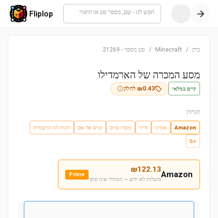
חפש לגו - שם, מספר סט או תיאור
Fliplop
בית
/
Minecraft
/
סט מספר
-
21269
מסע המכרה של הארמדילו
קיים במלאי
0.43
₪
לחלק
חנויות:
Amazon
אמיגו
זריזי
מטרו טויס
טויס אר אס
חנות לגו הרשמית
+5
₪
122.13
Amazon
Prime
משלוח לא ידוע — המחיר אינו סופי