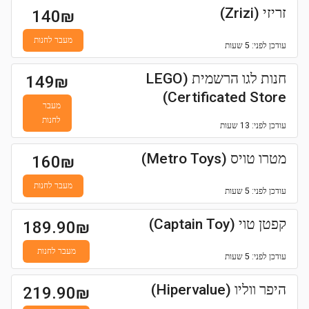
זריזי (Zrizi)
140
₪
מעבר לחנות
עודכן
לפני: 5 שעות
חנות לגו הרשמית (LEGO
149
₪
Certificated Store)
מעבר
לחנות
עודכן
לפני: 13 שעות
מטרו טויס (Metro Toys)
160
₪
מעבר לחנות
עודכן
לפני: 5 שעות
קפטן טוי (Captain Toy)
189.90
₪
מעבר לחנות
עודכן
לפני: 5 שעות
היפר ווליו (Hipervalue)
219.90
₪