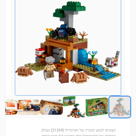
הצטרפו למסע המכרה של הארמדילו (21269) בעולם