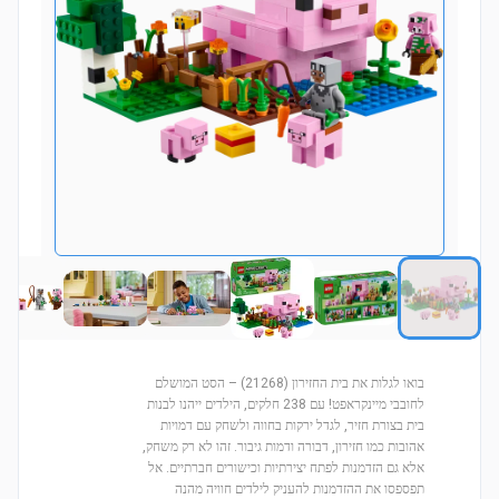
בואו לגלות את בית החזירון (21268) – הסט המושלם
לחובבי מיינקראפט! עם 238 חלקים, הילדים ייהנו לבנות
בית בצורת חזיר, לגדל ירקות בחווה ולשחק עם דמויות
אהובות כמו חזירון, דבורה ודמות גיבור. זהו לא רק משחק,
אלא גם הזדמנות לפתח יצירתיות וכישורים חברתיים. אל
תפספסו את ההזדמנות להעניק לילדים חוויה מהנה