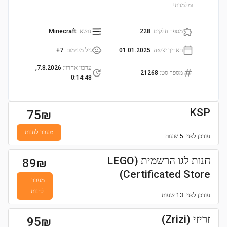
ומלמדת!
מספר חלקים
:
228
נושא
:
Minecraft
תאריך יציאה
:
01.01.2025
גיל מינימום
:
7+
עדכון אחרון
:
7.8.2026,
מספר סט
:
21268
0:14:48
KSP
75
₪
מעבר לחנות
עודכן
לפני: 5 שעות
חנות לגו הרשמית (LEGO
89
₪
Certificated Store)
מעבר
לחנות
עודכן
לפני: 13 שעות
זריזי (Zrizi)
95
₪