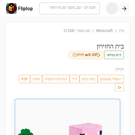
חפש לגו - שם, מספר סט או תיאור
Fliplop
בית
/
Minecraft
/
סט מספר
-
21268
בית החזירון
קיים במלאי
0.33
₪
לחלק
חנויות:
רוזנפלד צעצועים
מטרו טויס
זריזי
חנות לגו הרשמית
אמיגו
KSP
+2