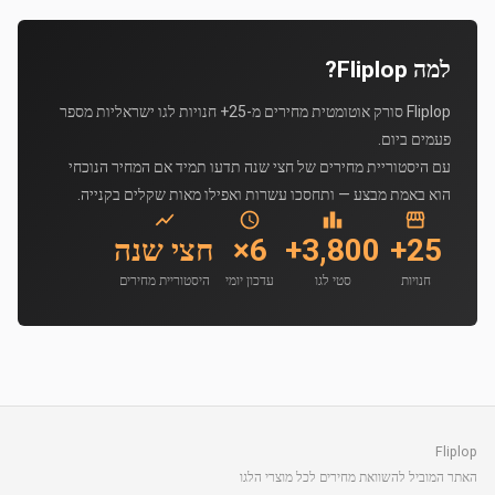
למה Fliplop?
Fliplop סורק אוטומטית מחירים מ-25+ חנויות לגו ישראליות מספר
פעמים ביום.
עם היסטוריית מחירים של חצי שנה תדעו תמיד אם המחיר הנוכחי
הוא באמת מבצע — ותחסכו עשרות ואפילו מאות שקלים בקנייה.
25+
3,800+
6×
חצי שנה
חנויות
סטי לגו
עדכון יומי
היסטוריית מחירים
Fliplop
האתר המוביל להשוואת מחירים לכל מוצרי הלגו