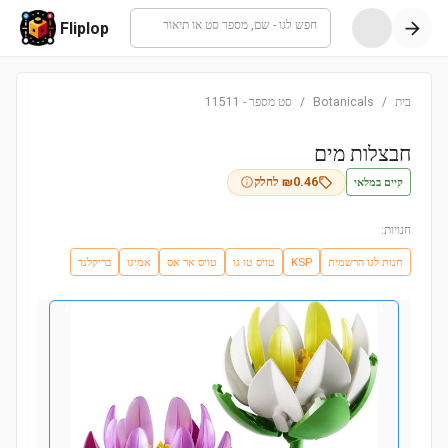
חפש לגו - שם, מספר סט או תיאור
Fliplop
בית
/
Botanicals
/
סט מספר
-
11511
חבצלות מים
קיים במלאי
0.46
₪
לחלק
חנויות:
חנות לגו הרשמית
KSP
טויס טו גו
טויס אר אס
אמיגו
בריקלנד