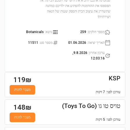
שמזמינה אתכם להביא את היופי של הטבע הביתה. אל
תפספסו את ההזדמנות להפתיע את ילדיכם במתנה
שתשדרג את עיצוב הבית ותספק שעות של הנאה
ויצירתיות!
מספר חלקים
:
259
נושא
:
Botanicals
תאריך יציאה
:
01.06.2026
מספר סט
:
11511
עדכון אחרון
:
9.8.2026,
12:03:16
KSP
119
₪
מעבר לחנות
עודכן
לפני: 7 דקות
טויס טו גו (Toys To Go)
148
₪
מעבר לחנות
עודכן
לפני: 5 דקות