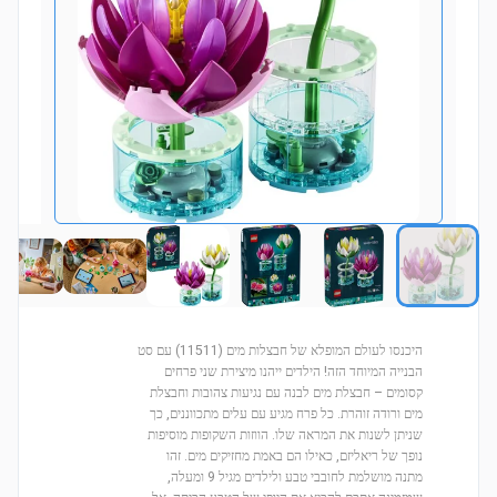
היכנסו לעולם המופלא של חבצלות מים (11511) עם סט
הבנייה המיוחד הזה! הילדים ייהנו מיצירת שני פרחים
קסומים – חבצלת מים לבנה עם נגיעות צהובות וחבצלת
מים ורודה זוהרת. כל פרח מגיע עם עלים מתכווננים, כך
שניתן לשנות את המראה שלו. הווזות השקופות מוסיפות
נופך של ריאליזם, כאילו הם באמת מחזיקים מים. זהו
מתנה מושלמת לחובבי טבע ולילדים מגיל 9 ומעלה,