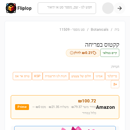
חפש לגו - שם, מספר סט או תיאור
Fliplop
בית
/
Botanicals
/
סט מספר
-
11509
קקטוס בפריחה
קיים במלאי
0.21
₪
לחלק
חנויות:
בריקלנד
אמיגו
חלום של צעצוע
חנות לגו הרשמית
KSP
טויס אר אס
+2
₪
100.72
Amazon
מחיר מוצר ₪79.37 · משלוח ₪21.35 · מכס ₪0
—
Prime
כלול במחיר