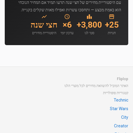
עם היסטוריית מחירים של חצי שנה תדעו תמיד אם המחיר הנוכחי
הוא באמת מבצע — ותחסכו עשרות ואפילו מאות שקלים בקנייה.
25+
3,800+
6×
חצי שנה
חנויות
סטי לגו
עדכון יומי
היסטוריית מחירים
Fliplop
האתר המוביל להשוואת מחירים לכל מוצרי הלגו
קטגוריות פופולריות
Technic
Star Wars
City
Creator