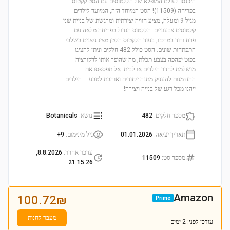
היכנסו לעולם המופלא של הקקטוסים עם הסט קקטוס
בפריחה (11509)! הסט המיוחד הזה, המיועד לילדים
מגיל 9 ומעלה, מציע חוויה יצירתית ומרגשת של בניית שני
קקטוסים צבעוניים. הקקטוס הגדול בפריחה מלאה עם
פרח ורוד במרכזו, בעוד הקקטוס הקטן מציג ניצנים בשלבי
התפתחות שונים. הסט כולל 482 חלקים וניתן להציגו
בפוט יפהפה בצבע תכלת, מה שהופך אותו לדקורציה
מושלמת לחדר הילדים או לבית. אל תפספסו את
ההזדמנות להעניק מתנה ייחודית ואוהבת לטבע – הילדים
ייהנו מכל רגע של בנייה ויצירה!
מספר חלקים
:
482
נושא
:
Botanicals
תאריך יציאה
:
01.01.2026
גיל מינימום
:
9+
עדכון אחרון
:
8.8.2026,
מספר סט
:
11509
21:15:26
Amazon
100.72
₪
Prime
מעבר לחנות
עודכן
לפני: 2 ימים