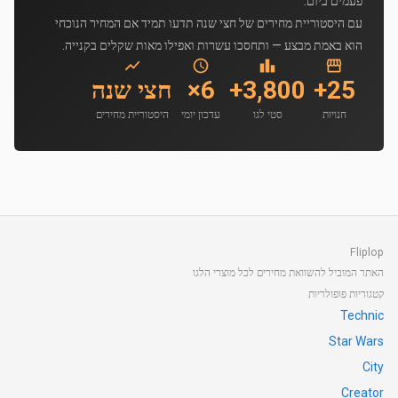
פעמים ביום.
עם היסטוריית מחירים של חצי שנה תדעו תמיד אם המחיר הנוכחי
הוא באמת מבצע — ותחסכו עשרות ואפילו מאות שקלים בקנייה.
25+
3,800+
6×
חצי שנה
חנויות
סטי לגו
עדכון יומי
היסטוריית מחירים
Fliplop
האתר המוביל להשוואת מחירים לכל מוצרי הלגו
קטגוריות פופולריות
Technic
Star Wars
City
Creator