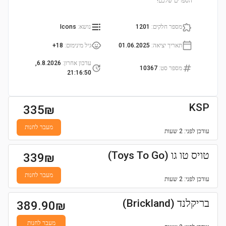
הספרים שלכם!
מספר חלקים
:
1201
נושא
:
Icons
תאריך יציאה
:
01.06.2025
גיל מינימום
:
18+
עדכון אחרון
:
6.8.2026,
מספר סט
:
10367
21:16:50
KSP
335
₪
מעבר לחנות
עודכן
לפני: 2 שעות
טויס טו גו (Toys To Go)
339
₪
מעבר לחנות
עודכן
לפני: 2 שעות
בריקלנד (Brickland)
389.90
₪
מעבר לחנות