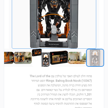
פתחו חלון לעולם האפי של טולקין עם The Lord of the
Rings: Balrog Book Nook (10367)! הסט המיוחד
הזה מציע חווית בנייה מהנה, המשלבת את המפגש
המפורסם בין גנדלף לבלרוג על גשר קאזאד-דום. עם
1,201 חלקים, תוכלו להציג את המודל המרהיב בין
הספרים האהובים עליכם או לפתוח אותו לתצוגה מרהיבה.
אל תפספסו את ההזדמנות להוסיף נגיעה קסומה למדף