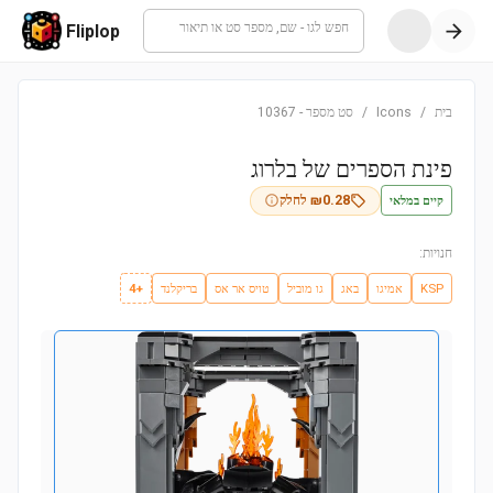
חפש לגו - שם, מספר סט או תיאור
Fliplop
בית
/
Icons
/
סט מספר
-
10367
פינת הספרים של בלרוג
קיים במלאי
0.28
₪
לחלק
חנויות:
KSP
אמיגו
באג
גו מוביל
טויס אר אס
בריקלנד
+4