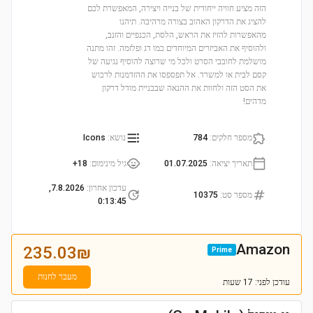
הזה מציע חוויה ייחודית של בנייה ויצירה, המאפשרת לכם
להציג את הדרקון האהוב בצורה מרהיבה. תיהנו
מהאפשרות להזיז את הראש, הלסת, הכנפיים והזנב,
ולהוסיף את האביזרים המיוחדים כמו דג ופלזמה. זהו מתנה
מושלמת לחובבי הסרט ולכל מי שרוצה להוסיף נגיעה של
קסם לבית או למשרד. אל תפספסו את ההזדמנות לרכוש
את הסט הזה ולחוות את ההנאה שבבניית מודל דרקון
מדהים!
מספר חלקים
:
784
נושא
:
Icons
תאריך יציאה
:
01.07.2025
גיל מינימום
:
18+
עדכון אחרון
:
7.8.2026,
מספר סט
:
10375
0:13:45
Amazon
235.03
₪
Prime
מעבר לחנות
עודכן
לפני: 17 שעות