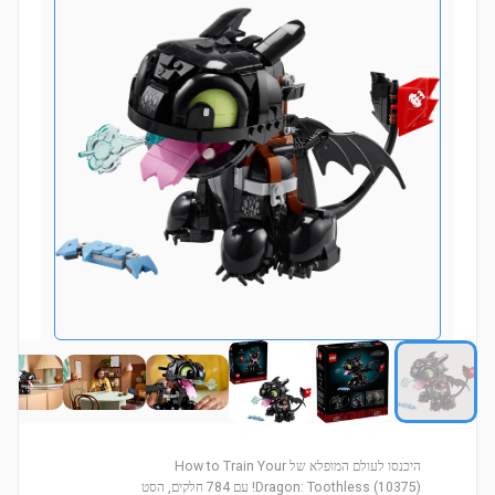
היכנסו לעולם המופלא של How to Train Your
Dragon: Toothless (10375)! עם 784 חלקים, הסט