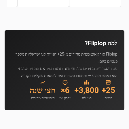
למה Fliplop?
Fliplop סורק אוטומטית מחירים מ-25+ חנויות לגו ישראליות מספר
פעמים ביום.
עם היסטוריית מחירים של חצי שנה תדעו תמיד אם המחיר הנוכחי
הוא באמת מבצע — ותחסכו עשרות ואפילו מאות שקלים בקנייה.
25+
3,800+
6×
חצי שנה
חנויות
סטי לגו
עדכון יומי
היסטוריית מחירים