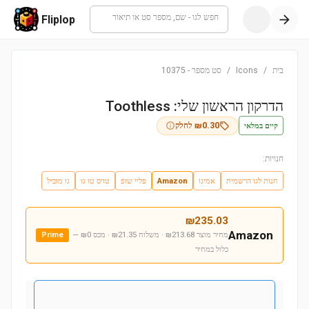
חפש לגו - שם, מספר סט או תיאור
Fliplop
בית
/
Icons
/
סט מספר
-
10375
הדרקון הראשון שלי: Toothless
קיים במלאי
0.30
₪
לחלק
חנויות:
חנות לגו הרשמית
אמיגו
Amazon
פליי שופ
טויס טו גו
גו מוביל
₪
235.03
Amazon
מחיר מוצר ₪213.68 · משלוח ₪21.35 · מכס ₪0
—
Prime
כלול במחיר