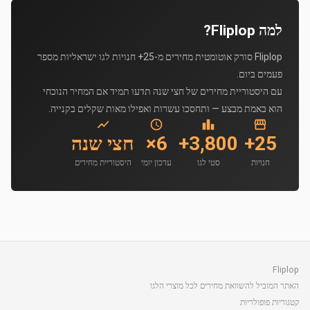
למה Fliplop?
Fliplop סורק אוטומטית מחירים מ-25+ חנויות לגו ישראליות מספר
פעמים ביום.
עם היסטוריית מחירים של חצי שנה תדעו תמיד אם המחיר הנוכחי
הוא באמת מבצע — ותחסכו עשרות ואפילו מאות שקלים בקנייה.
25+
3,800+
6×
חצי שנה
חנויות
סטי לגו
עדכון יומי
היסטוריית מחירים
Fliplop
האתר המוביל להשוואת מחירים לכל מוצרי הלגו
קטגוריות פופולריות