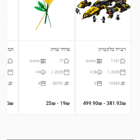
רנגייד בלקטרון
פרחי שדה
המכונה
לאונרדו
493
Icons
77
Icons
1151
9+
01.01.2025
18+
01.01.2025
0363
4
30701
3
10355
2.66
₪
- 25₪
19
₪
- 499.90₪
381.93
₪