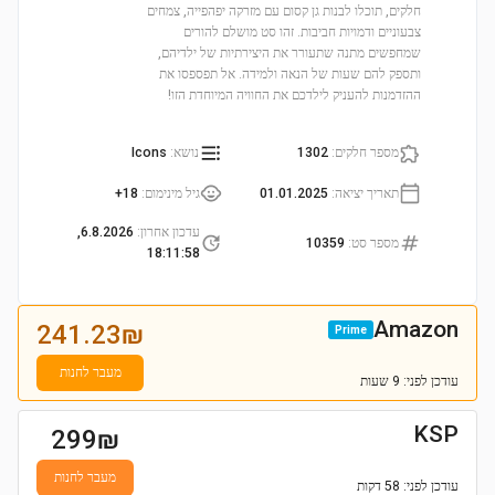
חלקים, תוכלו לבנות גן קסום עם מזרקה יפהפייה, צמחים
צבעוניים ודמויות חביבות. זהו סט מושלם להורים
שמחפשים מתנה שתעורר את היצירתיות של ילדיהם,
ותספק להם שעות של הנאה ולמידה. אל תפספסו את
ההזדמנות להעניק לילדכם את החוויה המיוחדת הזו!
מספר חלקים
:
1302
נושא
:
Icons
תאריך יציאה
:
01.01.2025
גיל מינימום
:
18+
עדכון אחרון
:
6.8.2026,
מספר סט
:
10359
18:11:58
Amazon
241.23
₪
Prime
מעבר לחנות
עודכן
לפני: 9 שעות
KSP
299
₪
מעבר לחנות
עודכן
לפני: 58 דקות