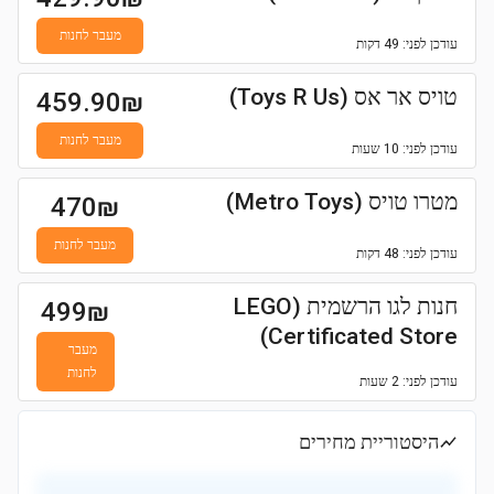
מעבר לחנות
עודכן
לפני: 49 דקות
טויס אר אס (Toys R Us)
459.90
₪
מעבר לחנות
עודכן
לפני: 10 שעות
מטרו טויס (Metro Toys)
470
₪
מעבר לחנות
עודכן
לפני: 48 דקות
חנות לגו הרשמית (LEGO
499
₪
Certificated Store)
מעבר
לחנות
עודכן
לפני: 2 שעות
היסטוריית מחירים