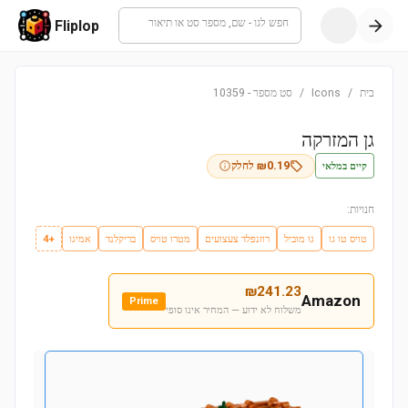
חפש לגו - שם, מספר סט או תיאור
Fliplop
בית
/
Icons
/
סט מספר
-
10359
גן המזרקה
קיים במלאי
0.19
₪
לחלק
חנויות:
טויס טו גו
גו מוביל
רוזנפלד צעצועים
מטרו טויס
בריקלנד
אמיגו
+4
₪
241.23
Amazon
Prime
משלוח לא ידוע — המחיר אינו סופי