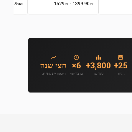
- 389₪
213.75
₪
- 1529₪
1399.90
₪
25+
3,800+
6×
חצי שנה
חנויות
סטי לגו
עדכון יומי
היסטוריית מחירים