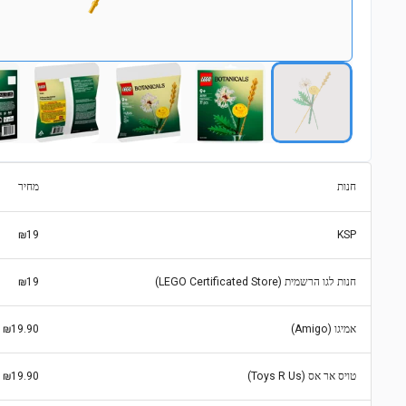
חנות
מחיר
₪19
KSP
חנות לגו הרשמית (LEGO Certificated Store)
₪19
אמיגו (Amigo)
₪19.90
טויס אר אס (Toys R Us)
₪19.90