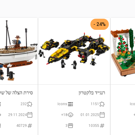
24% -
רנגייד בלקטרון
סירת הצלה של שק
232
Icons
1151
Ic
29.11.2024
18+
01.01.2025
40729
3
10355