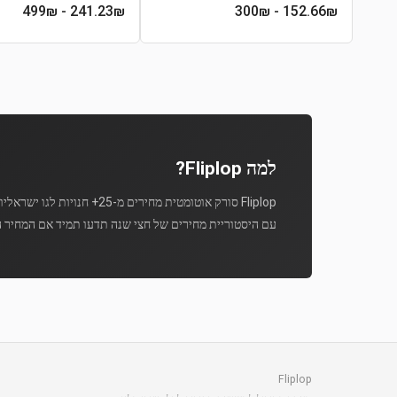
- 499₪
241.23
₪
- 300₪
152.66
₪
למה Fliplop?
Fliplop סורק אוטומטית מחירים מ-25+ חנויות לגו ישראליות מספר פעמים ביום.
עם היסטוריית מחירים של חצי שנה תדעו תמיד אם המחיר ה
Fliplop