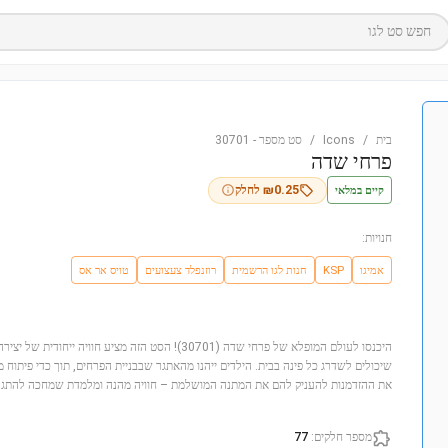
חפש סט לגו
בית
/
Icons
/
סט מספר
-
30701
פרחי שדה
קיים במלאי
0.25
₪
לחלק
חנויות:
אמיגו
KSP
חנות לגו הרשמית
רוזנפלד צעצועים
טויס אר אס
היכנסו לעולם המופלא של פרחי שדה (30701)! הסט הזה מציע חוו
שיכולים לשדרג כל פינה בבית. הילדים ייהנו מהאתגר שבבניית הפרחים, תוך כדי פיתוח מיו
את ההזדמנות להעניק להם את המתנה המושלמת – חוויה מהנה ומלמדת שמחכה להתגל
מספר חלקים
:
77