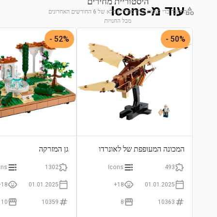
היסטוריית מחירים
עוד מ-Icons
התחבר כדי לצפות בגרף מחירים מלא של 6 החודשים האחרונים
מכל החנויות
התחבר לצפייה בגרף
52% -
50% -
המכונה המעופפת של לאונרדו
גן המזרקה
ons
1302
Icons
493
18+
01.01.2025
18+
01.01.2025
10
10359
8
10363