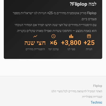
למה Fliplop?
Fliplop סורק אוטומטית מחירים מ-25+ חנויות לגו ישראליות מספר
פעמים ביום.
עם היסטוריית מחירים של חצי שנה תדעו תמיד אם המחיר הנוכחי
הוא באמת מבצע — ותחסכו עשרות ואפילו מאות שקלים בקנייה.
25+
3,800+
6×
חצי שנה
חנויות
סטי לגו
עדכון יומי
היסטוריית מחירים
Fliplop
האתר המוביל להשוואת מחירים לכל מוצרי הלגו
קטגוריות פופולריות
Technic