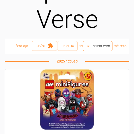
Verse
₪
מחיר
חלקים
סדר לפי:
סטים חדשים
:סנן
נקה הכל
ספטמבר 2025