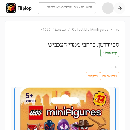
חפש לגו - שם, מספר סט או תיאור
Fliplop
בית
/
Collectible Minifigures
/
סט מספר
-
71050
ספיידרמן: ברחבי ממדי העכביש
קיים במלאי
חנויות:
טויס אר אס
בריקלנד