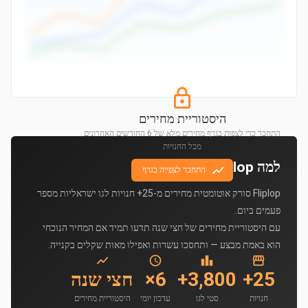
היסטוריית מחירים
התחבר כדי לצפות בגרף מחירים מלא של 6 החודשים האחרונים
מכל החנויות
למה Fliplop?
התחבר לצפייה בגרף
Fliplop סורק אוטומטית מחירים מ-25+ חנויות לגו ישראליות מספר
פעמים ביום.
עם היסטוריית מחירים של חצי שנה תדעו תמיד אם המחיר הנוכחי
הוא באמת מבצע — ותחסכו עשרות ואפילו מאות שקלים בקנייה.
25+
3,800+
6×
חצי שנה
חנויות
סטי לגו
עדכון יומי
היסטוריית מחירים