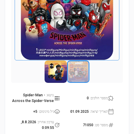
נושא
:
Spider-Man -
מספר חלקים
:
0
Across the Spider-Verse
תאריך יציאה
:
01.09.2025
גיל מינימום
:
5+
עדכון אחרון
:
8.8.2026,
מספר סט
:
71050
0:09:55