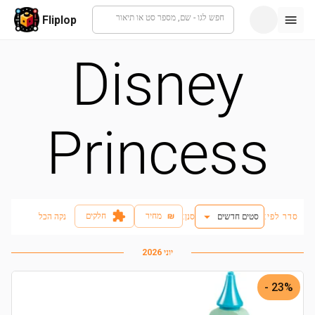
חפש לגו - שם, מספר סט או תיאור
Fliplop
Disney
Princess
₪
מחיר
חלקים
סדר לפי:
סטים חדשים
:סנן
נקה הכל
יוני 2026
23% -