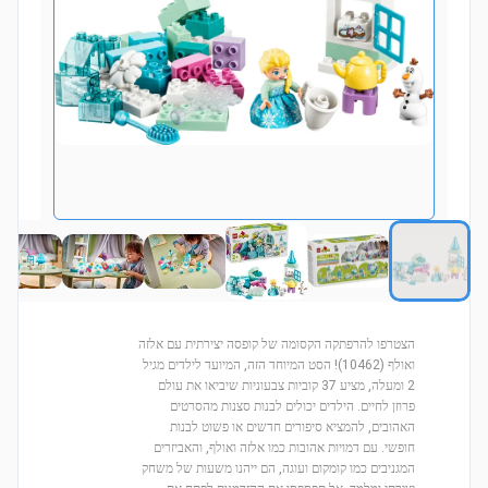
הצטרפו להרפתקה הקסומה של קופסה יצירתית עם אלזה
ואולף (10462)! הסט המיוחד הזה, המיועד לילדים מגיל
2 ומעלה, מציע 37 קוביות צבעוניות שיביאו את עולם
פרוזן לחיים. הילדים יכולים לבנות סצנות מהסרטים
האהובים, להמציא סיפורים חדשים או פשוט לבנות
חופשי. עם דמויות אהובות כמו אלזה ואולף, והאביזרים
המגניבים כמו קומקום ועוגה, הם ייהנו משעות של משחק