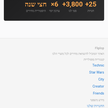
25+
3,800+
6×
חצי שנה
חנויות
סטי לגו
עדכון יומי
היסטוריית מחירים
Fliplop
האתר המוביל להשוואת מחירים לכל מוצרי הלגו
קטגוריות פופולריות
Technic
Star Wars
City
Creator
Friends
מידע משפטי
החנויות שלנו