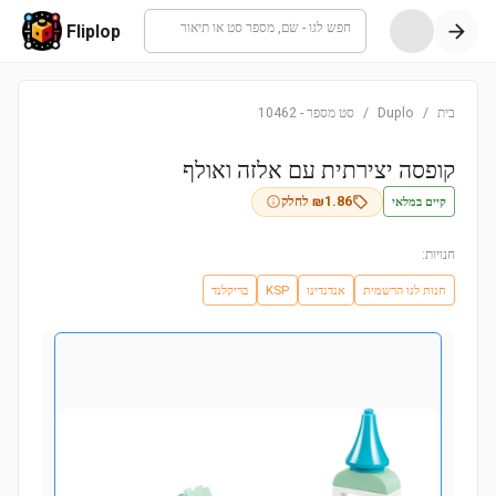
חפש לגו - שם, מספר סט או תיאור
Fliplop
בית
/
Duplo
/
סט מספר
-
10462
קופסה יצירתית עם אלזה ואולף
קיים במלאי
1.86
₪
לחלק
חנויות:
חנות לגו הרשמית
אנדנדינו
KSP
בריקלנד