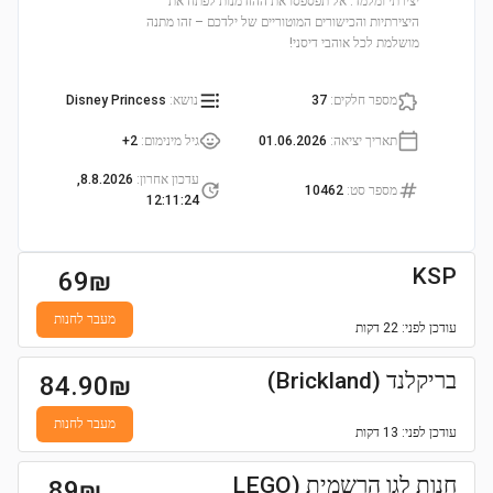
יצירתי ומלמד. אל תפספסו את ההזדמנות לפתח את
היצירתיות והכישורים המוטוריים של ילדכם – זהו מתנה
מושלמת לכל אוהבי דיסני!
מספר חלקים
:
37
נושא
:
Disney Princess
תאריך יציאה
:
01.06.2026
גיל מינימום
:
2+
עדכון אחרון
:
8.8.2026,
מספר סט
:
10462
12:11:24
KSP
69
₪
מעבר לחנות
עודכן
לפני: 22 דקות
בריקלנד (Brickland)
84.90
₪
מעבר לחנות
עודכן
לפני: 13 דקות
חנות לגו הרשמית (LEGO
89
₪