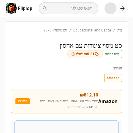
חפש סט לגו
Fliplop
בית
/
Educational and Dacta
/
סט מספר
-
9076
סט ניסוי צינורות עם אחסון
קיים במלאי
5.31
₪
לחלק
חנויות:
Amazon
₪
812.10
Amazon
מחיר מוצר ₪648.80 · משלוח ₪21.35 · מכס
Prime
₪141.95
— כלול במחיר