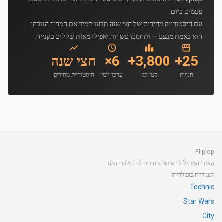
פעמים ביום.
עם היסטוריית מחירים של חצי שנה תדעו תמיד אם המחיר הנוכחי
הוא באמת מבצע — ותחסכו עשרות ואפילו מאות שקלים בקנייה.
25+
3,800+
6×
חצי שנה
חנויות
סטי לגו
עדכון יומי
היסטוריית מחירים
Fliplop
האתר המוביל להשוואת מחירים לכל מוצרי הלגו
קטגוריות פופולריות
Technic
Star Wars
City