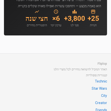
הוא באמת מבצע — ותחסכו עשרות ואפילו מאות שקלים בקנייה.
25+
3,800+
6×
חצי שנה
חנויות
סטי לגו
עדכון יומי
היסטוריית מחירים
Fliplop
האתר המוביל להשוואת מחירים לכל מוצרי הלגו
קטגוריות פופולריות
Technic
Star Wars
City
Creator
Friends