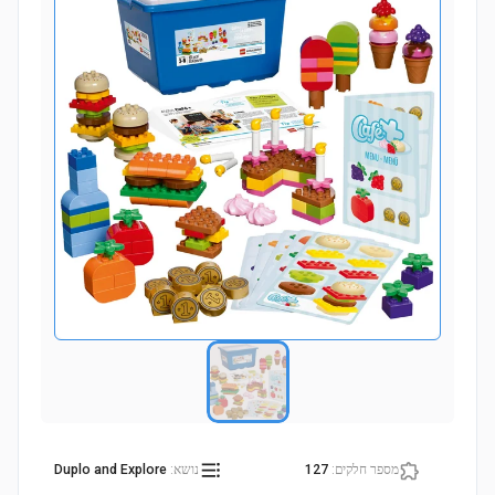
מספר חלקים
:
127
נושא
:
Duplo and Explore