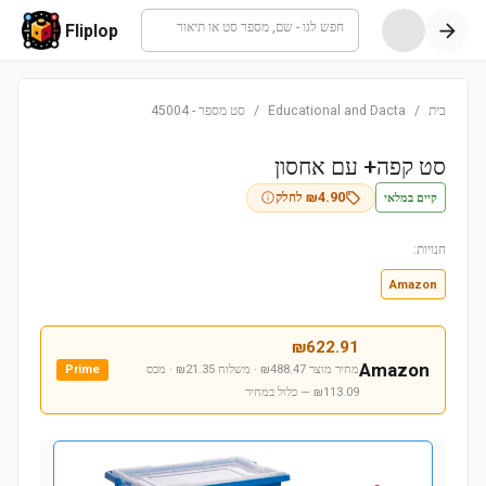
חפש לגו - שם, מספר סט או תיאור
Fliplop
בית
/
Educational and Dacta
/
סט מספר
-
45004
סט קפה+ עם אחסון
קיים במלאי
4.90
₪
לחלק
חנויות:
Amazon
₪
622.91
Amazon
מחיר מוצר ₪488.47 · משלוח ₪21.35 · מכס
Prime
₪113.09
— כלול במחיר