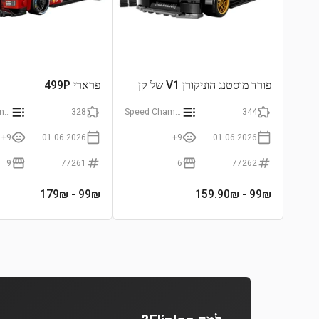
פורד מוסטנג הוניקורן V1 של קן
פרארי 499P
בלוק
Speed Champions
328
Speed Champions
344
9+
01.06.2026
9+
01.06.2026
9
77261
6
77262
- 179₪
99
₪
- 159.90₪
99
₪