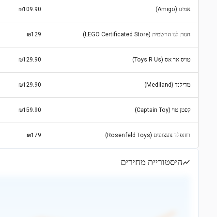
אמיגו (Amigo)
₪109.90
חנות לגו הרשמית (LEGO Certificated Store)
₪129
טויס אר אס (Toys R Us)
₪129.90
מדילנד (Mediland)
₪129.90
קפטן טוי (Captain Toy)
₪159.90
רוזנפלד צעצועים (Rosenfeld Toys)
₪179
היסטוריית מחירים