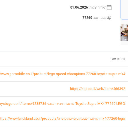
תאריך יציאה
:
01.06.2026
מספר סט
:
77260
כתובת מוצר
//www.gomobile.co.il/product/lego-speed-champions-77260-toyota-supra-mk4
https://ksp.co.il/web/item/466392
https://www.toystogo.co.il/items/9238736-לגו-ספיד-מהיר-ועצבני-Toyota-Supra-MK4-77260-LEGO
https://www.brickland.co.il/products/לגו-ספיד-צמפיונס-טויוטה-סופרה-mk4-77260-lego