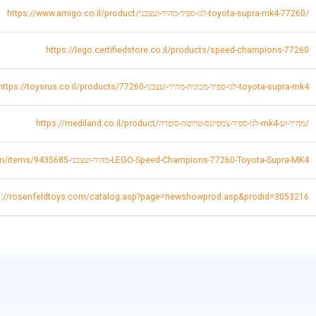
https://www.amigo.co.il/product/לגו-ספיד-מהיר-ועצבני-toyota-supra-mk4-77260/
https://lego.certifiedstore.co.il/products/speed-champions-77260
https://toysrus.co.il/products/לגו-ספיד-מכונית-מהיר-ועצבני-77260-toyota-supra-mk4
https://mediland.co.il/product/לגו-ספיד-צמפיונס-טויוטה-סופרה-mk4-מהיר-וע/
https://www.keptentoy.com/items/9435685-מהיר-ועצבני-LEGO-Speed-Champions-77260-Toyota-Supra-MK4
s://rosenfeldtoys.com/catalog.asp?page=newshowprod.asp&prodid=3053216