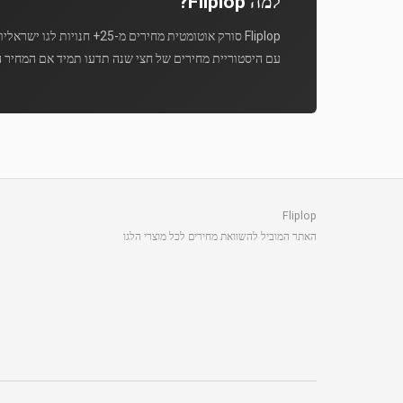
למה Fliplop?
Fliplop סורק אוטומטית מחירים מ-25+ חנויות לגו ישראליות מספר פעמים ביום.
עם היסטוריית מחירים של חצי שנה תדעו תמיד אם המחיר ה
Fliplop
האתר המוביל להשוואת מחירים לכל מוצרי הלגו