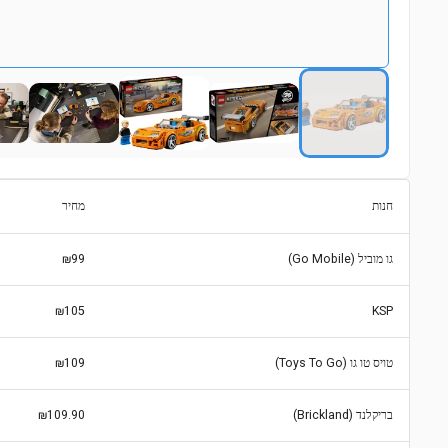
חנות
מחיר
גו מוביל (Go Mobile)
₪99
₪105
KSP
טויס טו גו (Toys To Go)
₪109
בריקלנד (Brickland)
₪109.90