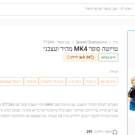
חפש לגו - שם, מספר סט או תיאור
בית
/
Speed Champions
/
סט מספר
-
77260
טויוטה סופר MK4 מהיר ועצבני
קיים במלאי
0.34
₪
לחלק
חנויות:
טויס אר אס
גו מוביל
טויס טו גו
חנות לגו הרשמית
בריקלנד
רוזנפלד צעצועים
הצטרפו ל
מתנה נהדרת לחובבי רכבים ולילדים מגיל 10 ומעלה. אל תפספסו את ההזדמנות להוסיף פריט ייחודי זה לאוסף שלכם!
מספר חלקים
:
291