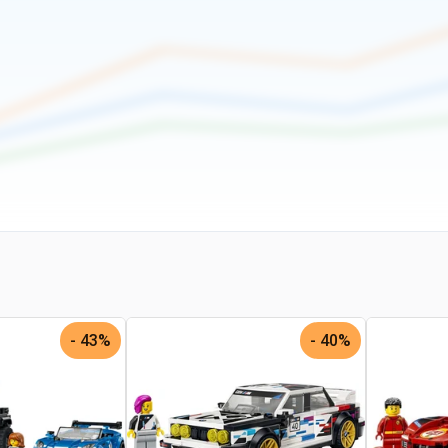
43% -
40% -