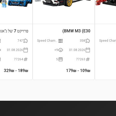
BMW M3 (E30)
פרויקט 7 של 
דיפנדר
747
Speed Champions
358
01.08.2026
9+
01.08.2026
77264
5
77263
- 329₪
189
₪
- 179₪
109
₪