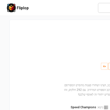
Fliplop
+4
עולם המהיר והעצבני עם טויוטה סופר MK4 מהיר ועצבני (מס' סט 77260)! בנו, הציגו ושחזרו סצנות מהסרט המפורסם
עם דגם מדויק של הרכב האייקוני. הסט כולל מיניפיגור של בריאן אוקונר, שמוכן לנהוג ברכב הספורט המרהיב. עם 292 חלקים, זהו
נושא
:
Speed Champions