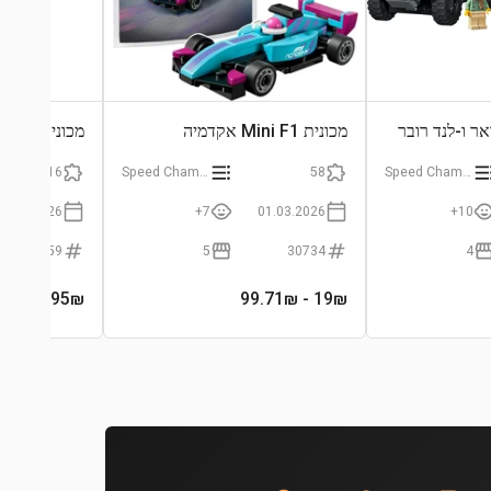
ג'אגואר ו-לנד רובר
מכונית Mini F1 אקדמיה
Team R26
216
Speed Champions
58
Speed Champions
01.03.2026
7+
01.03.2026
10+
77259
5
30734
4
- 179₪
95
₪
- 99.71₪
19
₪