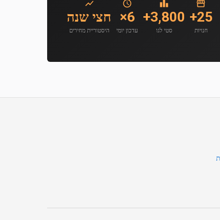
25+
3,800+
6×
חצי שנה
חנויות
סטי לגו
עדכון יומי
היסטוריית מחירים
ת