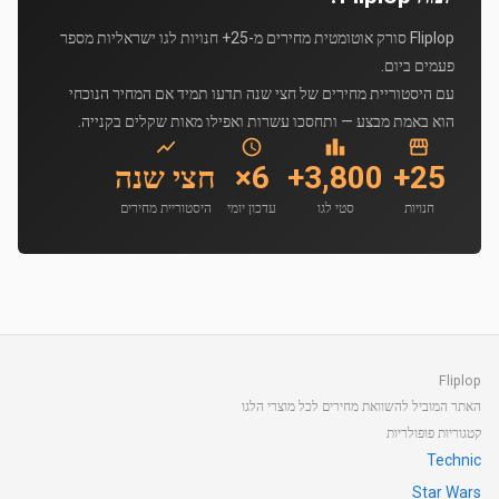
Fliplop סורק אוטומטית מחירים מ-25+ חנויות לגו ישראליות מספר
פעמים ביום.
עם היסטוריית מחירים של חצי שנה תדעו תמיד אם המחיר הנוכחי
הוא באמת מבצע — ותחסכו עשרות ואפילו מאות שקלים בקנייה.
25+
3,800+
6×
חצי שנה
חנויות
סטי לגו
עדכון יומי
היסטוריית מחירים
Fliplop
האתר המוביל להשוואת מחירים לכל מוצרי הלגו
קטגוריות פופולריות
Technic
Star Wars