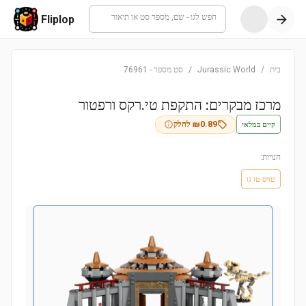
חפש לגו - שם, מספר סט או תיאור
Fliplop
בית
/
Jurassic World
/
סט מספר
-
76961
מרכז מבקרים: התקפת טי.רקס ורפטור
קיים במלאי
0.89
₪
לחלק
חנויות:
טויס טו גו