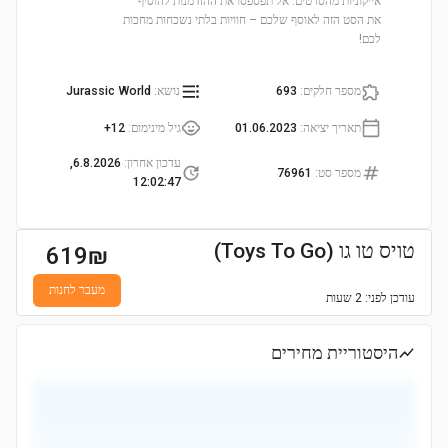
אייקוניות מהסרטים. אל תפספסו את ההזדמנות להוסיף
את הסט הזה לאוסף שלכם – חוויות בלתי נשכחות מחכות
לכם!
מספר חלקים
:
693
נושא
:
Jurassic World
תאריך יציאה
:
01.06.2023
גיל מינימום
:
12+
עדכון אחרון
:
6.8.2026,
מספר סט
:
76961
12:02:47
טויס טו גו (Toys To Go)
619
₪
מעבר לחנות
עודכן
לפני: 2 שעות
היסטוריית מחירים