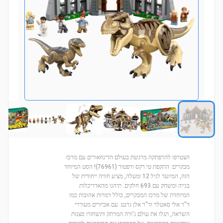
הצטרפו להרפתקה מרגשת בעולם הדינוזאורים עם מרכז
מבקרים: התקפת טי.רקס ורפטור (76961)! הסט המיוחד
הזה, המיועד לגיל 12 ומעלה, מציע חוויה ייחודית של
בנייה ומשחק עם 693 חלקים. תיהנו מהאדריכלות
המיוחדת של מרכז המבקרים, כולל דמויות אהובות כמו
ד"ר אלי סאטלר וד"ר אלן גרנט. עם אביזרים מעוררי
השראה, תגלו את עולם ג'ורה המרתק ותשחזרו סצנות