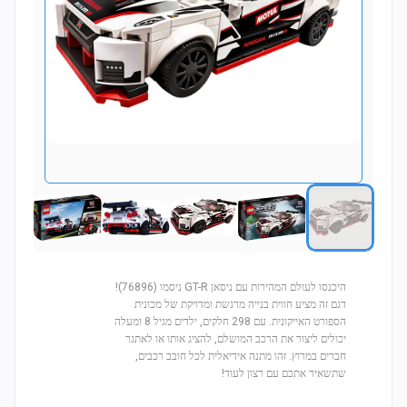
היכנסו לעולם המהירות עם ניסאן GT-R ניסמו (76896)!
דגם זה מציע חווית בנייה מרגשת ומדויקת של מכונית
הספורט האייקונית. עם 298 חלקים, ילדים מגיל 8 ומעלה
יכולים ליצור את הרכב המושלם, להציג אותו או לאתגר
חברים במרוץ. זהו מתנה אידיאלית לכל חובב רכבים,
שתשאיר אתכם עם רצון לעוד!