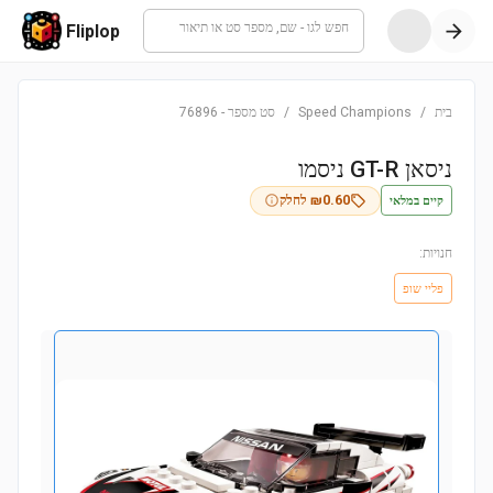
חפש לגו - שם, מספר סט או תיאור
Fliplop
בית
/
Speed Champions
/
סט מספר
-
76896
ניסאן GT-R ניסמו
קיים במלאי
0.60
₪
לחלק
חנויות:
פליי שופ