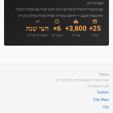
פעמים ביום.
עם היסטוריית מחירים של חצי שנה תדעו תמיד אם המחיר הנוכחי
הוא באמת מבצע — ותחסכו עשרות ואפילו מאות שקלים בקנייה.
25+
3,800+
6×
חצי שנה
חנויות
סטי לגו
עדכון יומי
היסטוריית מחירים
Fliplop
האתר המוביל להשוואת מחירים לכל מוצרי הלגו
קטגוריות פופולריות
Technic
Star Wars
City