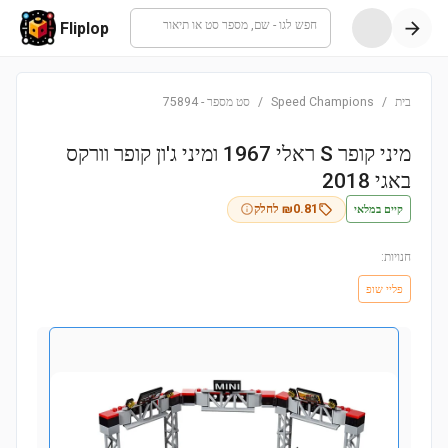
חפש לגו - שם, מספר סט או תיאור
Fliplop
בית
/
Speed Champions
/
סט מספר
-
75894
מיני קופר S ראלי 1967 ומיני ג'ון קופר וורקס
באגי 2018
קיים במלאי
0.81
₪
לחלק
חנויות:
פליי שופ