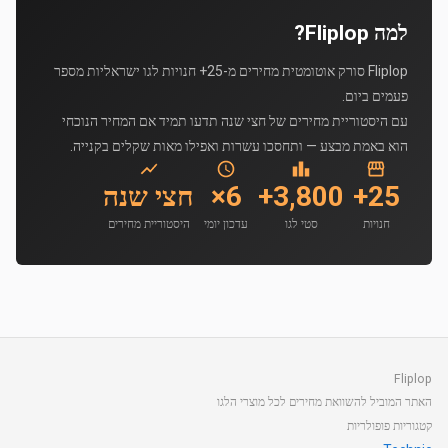
למה Fliplop?
Fliplop סורק אוטומטית מחירים מ-25+ חנויות לגו ישראליות מספר
פעמים ביום.
עם היסטוריית מחירים של חצי שנה תדעו תמיד אם המחיר הנוכחי
הוא באמת מבצע — ותחסכו עשרות ואפילו מאות שקלים בקנייה.
25+
3,800+
6×
חצי שנה
חנויות
סטי לגו
עדכון יומי
היסטוריית מחירים
Fliplop
האתר המוביל להשוואת מחירים לכל מוצרי הלגו
קטגוריות פופולריות