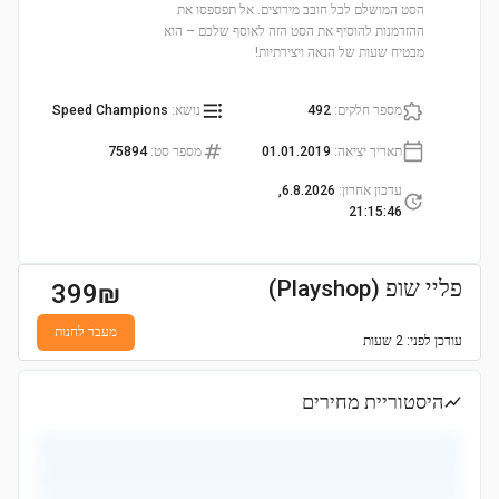
הסט המושלם לכל חובב מירוצים. אל תפספסו את
ההזדמנות להוסיף את הסט הזה לאוסף שלכם – הוא
מבטיח שעות של הנאה ויצירתיות!
מספר חלקים
:
492
נושא
:
Speed Champions
תאריך יציאה
:
01.01.2019
מספר סט
:
75894
עדכון אחרון
:
6.8.2026,
21:15:46
פליי שופ (Playshop)
399
₪
מעבר לחנות
עודכן
לפני: 2 שעות
היסטוריית מחירים