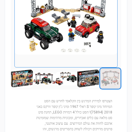
הצטרפו למירוץ המרגש בין הקלאסי לחדש עם הסט
המיוחד מיני קופר S ראלי 1967 ומיני ג'ון קופר וורקס באגי
2018 (75894)! הסט כולל 4 דמויות LEGO, תחנת פיט
סט מלאה עם כלים ואביזרים, ומכוניות מדהימות שמזמינות
אתכם לחוות את עולם המירוצים. עם עיצוב אותנטי,
פרטים מדויקים ויכולת לשחק בתסריטים מרגשים, זהו