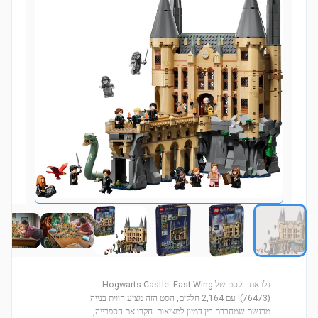
גלו את הקסם של Hogwarts Castle: East Wing
(76473)! עם 2,164 חלקים, הסט הזה מציע חווית בנייה
מרגשת שמחברת בין דמיון למציאות. חקרו את הספרייה,