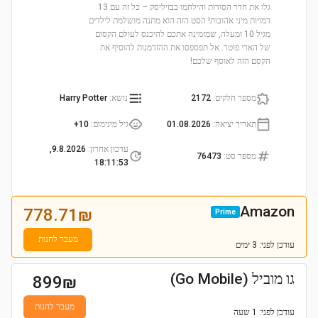
גלו את חדר הסודות והילחמו בבזיליסק – כל זה עם 13
דמויות מיני אהובות! הסט הזה הוא מתנה מושלמת לילדים
מגיל 10 ומעלה, שמזמינה אתכם להיכנס לעולם הקסום
של הארי פוטר. אל תפספסו את ההזדמנות להוסיף את
הקסם הזה לאוסף שלכם!
מספר חלקים
:
2172
נושא
:
Harry Potter
תאריך יציאה
:
01.08.2026
גיל מינימום
:
10+
עדכון אחרון
:
9.8.2026,
מספר סט
:
76473
18:11:53
Amazon
778.71
₪
Prime
מעבר לחנות
עודכן
לפני: 3 ימים
גו מוביל (Go Mobile)
899
₪
מעבר לחנות
עודכן
לפני: 1 שעה