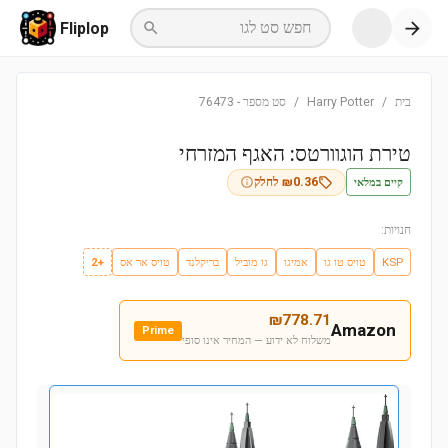
חפש סט לגו
Fliplop
בית
/
Harry Potter
/
סט מספר
-
76473
טירת הוגוורטס: האגף המזרחי
קיים במלאי
0.36
₪
לחלק
חנויות:
KSP
טויס טו גו
אמיגו
גו מוביל
בריקלנד
טויס אר אס
+2
₪
778.71
Amazon
Prime
משלוח לא ידוע — המחיר אינו סופי