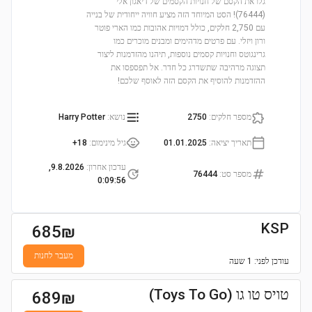
גלו את הקסם של חנויות הקסמים של דיאגון אלי
(76444)! הסט המיוחד הזה מציע חוויה ייחודית של בנייה
עם 2,750 חלקים, כולל דמויות אהובות כמו הארי פוטר
ורון ויזלי. עם פרטים מדהימים ומבנים מוכרים כמו
גרינגוטס וחנויות קסמים נוספות, תיהנו מהזדמנות ליצור
תצוגה מרהיבה שתשדרג כל חדר. אל תפספסו את
ההזדמנות להוסיף את הקסם הזה לאוסף שלכם!
מספר חלקים
:
2750
נושא
:
Harry Potter
תאריך יציאה
:
01.01.2025
גיל מינימום
:
18+
עדכון אחרון
:
9.8.2026,
מספר סט
:
76444
0:09:56
KSP
685
₪
מעבר לחנות
עודכן
לפני: 1 שעה
טויס טו גו (Toys To Go)
689
₪