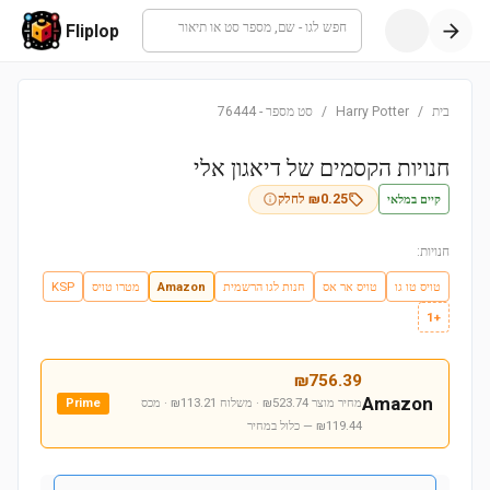
חפש לגו - שם, מספר סט או תיאור
Fliplop
בית
/
Harry Potter
/
סט מספר
-
76444
חנויות הקסמים של דיאגון אלי
קיים במלאי
0.25
₪
לחלק
חנויות:
טויס טו גו
טויס אר אס
חנות לגו הרשמית
Amazon
מטרו טויס
KSP
+1
₪
756.39
Amazon
מחיר מוצר ₪523.74 · משלוח ₪113.21 · מכס
Prime
₪119.44
— כלול במחיר