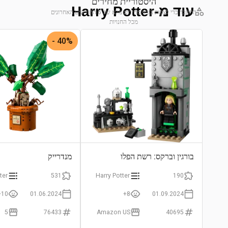
היסטוריית מחירים
עוד מ-Harry Potter
התחבר כדי לצפות בגרף מחירים מלא של 6 החודשים האחרונים
מכל החנויות
התחבר לצפייה בגרף
40% -
בורגין וברקס: רשת הפלו
מנדרייק
ter
531
Harry Potter
190
10+
01.06.2024
8+
01.09.2024
5
76433
Amazon US
40695