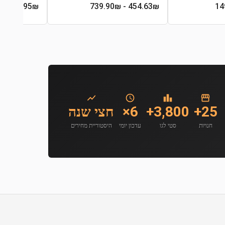
- 419.90₪
295
₪
- 739.90₪
454.63
₪
25+
3,800+
6×
חצי שנה
חנויות
סטי לגו
עדכון יומי
היסטוריית מחירים