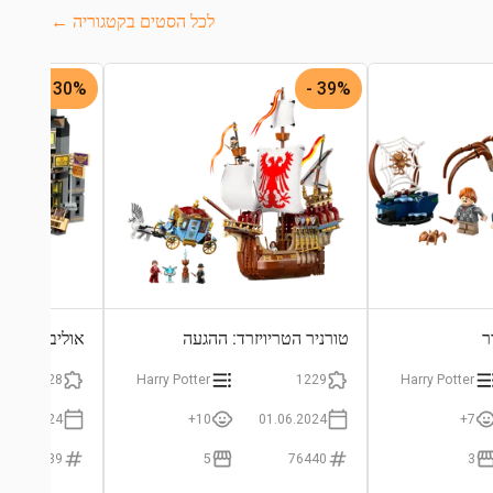
לכל הסטים בקטגוריה ←
30% -
39% -
ר
טורניר הטריויזרד: ההגעה
אוליבנדרס וג
728
Harry Potter
1229
Harry Potter
01.06.2024
10+
01.06.2024
7+
76439
5
76440
3