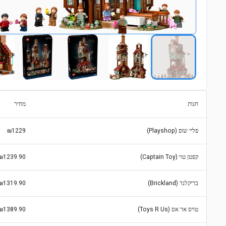
חנות
מחיר
פליי שופ (Playshop)
₪1229
קפטן טוי (Captain Toy)
₪1239.90
בריקלנד (Brickland)
₪1319.90
טויס אר אס (Toys R Us)
₪1389.90