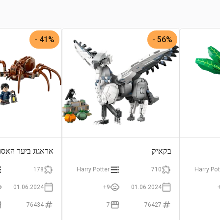
41% -
56% -
בקאיק
אראגוג ביער האסו
178
Harry Potter
710
Harry Pot
01.06.2024
9+
01.06.2024
76434
7
76427