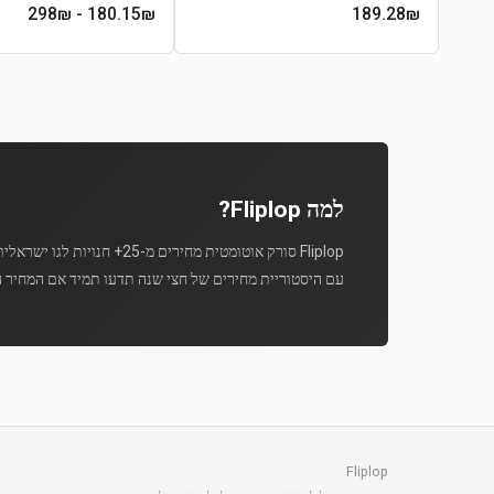
- 298₪
180.15
₪
189.28
₪
למה Fliplop?
Fliplop סורק אוטומטית מחירים מ-25+ חנויות לגו ישראליות מספר פעמים ביום.
עם היסטוריית מחירים של חצי שנה תדעו תמיד אם המחיר ה
Fliplop