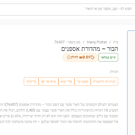
חפש לגו - שם, מספר סט או תיאור
בית
/
Harry Potter
/
סט מספר
-
76437
הבור – מהדורת אספנים
קיים במלאי
0.51
₪
לחלק
חנויות:
חנות לגו הרשמית
קפטן טוי
פליי שופ
טויס אר אס
בריקלנד
הצטרפו לעולם
המציע 10 דמויות מיניפיגוריות כולל את 
ומטבח עם כלים שמתנקים מעצמם. הסט הזה הוא לא רק חוויה יצירתית, אלא גם פריט אס
אל תפספסו את ההזדמנות להוסיף את הבור לאוסף שלכם – זהו מתנה מושלמת לכל חוב