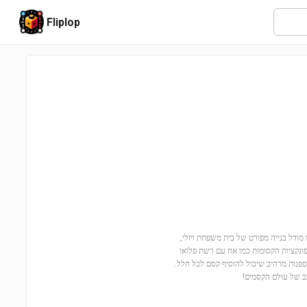
Fliplop
 הקסמים של הארי פוטר עם הסט הבור – מהדורת אספנים (76437)! זהו מודל בנייה מפורט של בית משפחת ויזלי,
הארי פוטר עצמו. עם 2,405 חלקים, תגלו את הפונקציות הקסומות כמו אח עם רשת פלואו
פנות מרהיב שיכול להוסיף קסם לכל חלל.
ב של עולם הקסמים!