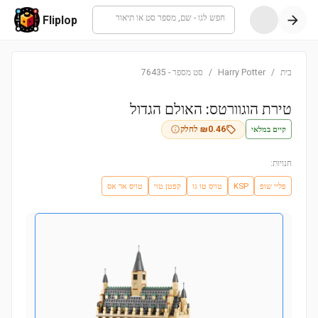
חפש לגו - שם, מספר סט או תיאור
Fliplop
בית
/
Harry Potter
/
סט מספר
-
76435
טירת הוגוורטס: האולם הגדול
קיים במלאי
0.46
₪
לחלק
חנויות:
פליי שופ
KSP
טויס טו גו
קפטן טוי
טויס אר אס