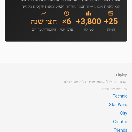
הוא באמת מבצע — ותחסכו עשרות ואפילו מאות שקלים בקנייה.
25+
3,800+
6×
חצי שנה
חנויות
סטי לגו
עדכון יומי
היסטוריית מחירים
Fliplop
האתר המוביל להשוואת מחירים לכל מוצרי הלגו
קטגוריות פופולריות
Technic
Star Wars
City
Creator
Friends