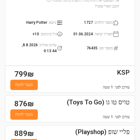
אל תפספסו את ההזדמנות להעניק מתנה קסומה לכל
חובב הארי פוטר!
מספר חלקים
:
1727
נושא
:
Harry Potter
תאריך יציאה
:
01.06.2024
גיל מינימום
:
10+
עדכון אחרון
:
8.8.2026,
מספר סט
:
76435
0:13:44
KSP
799
₪
מעבר לחנות
עודכן
לפני: 1 שעה
טויס טו גו (Toys To Go)
876
₪
מעבר לחנות
עודכן
לפני: 1 שעה
פליי שופ (Playshop)
889
₪