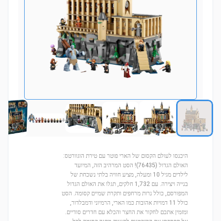
היכנסו לעולם הקסום של הארי פוטר עם טירת הוגוורטס:
האולם הגדול (76435)! הסט המרהיב הזה, המיועד
לילדים מגיל 10 ומעלה, מציע חוויה בלתי נשכחת של
בנייה ויצירה. עם 1,732 חלקים, תגלו את האולם הגדול
המפורסם, כולל נרות מרחפים ותקרת שמיים קסומה. הסט
כולל 11 דמויות אהובות כמו הארי, הרמיוני ודמבלדור,
ומזמין אתכם לחקור את החצר והכלא עם חדרים סודיים.