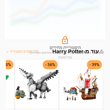
היסטוריית מחירים
עוד מ-Harry Potter
לכל הסטים בקטגוריה ←
התחבר כדי לצפות בגרף מחירים מלא של 6 החודשים האחרונים
מכל החנויות
40% -
56% -
39% -
התחבר לצפייה בגרף