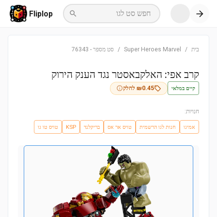
חפש סט לגו
Fliplop
בית
/
Super Heroes Marvel
/
סט מספר
-
76343
קרב אפי: האלקבאסטר נגד הענק הירוק
קיים במלאי
0.45
₪
לחלק
חנויות:
אמיגו
חנות לגו הרשמית
טויס אר אס
בריקלנד
KSP
טויס טו גו