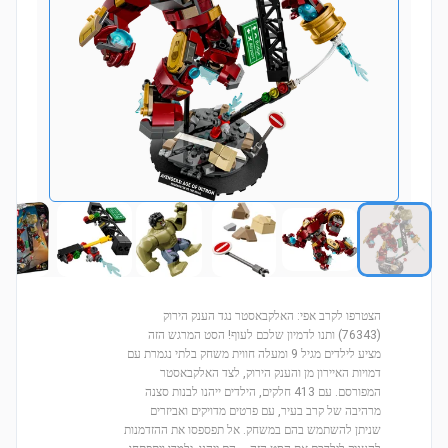
הצטרפו לקרב אפי: האלקבאסטר נגד הענק הירוק
(76343) ותנו לדמיון שלכם לעוף! הסט המרגש הזה
מציע לילדים מגיל 9 ומעלה חווית משחק בלתי נגמרת עם
דמויות האיירון מן והענק הירוק, לצד האלקבאסטר
המפורסם. עם 413 חלקים, הילדים ייהנו לבנות סצנה
מרהיבה של קרב בעיר, עם פרטים מדויקים ואביזרים
שניתן להשתמש בהם במשחק. אל תפספסו את ההזדמנות