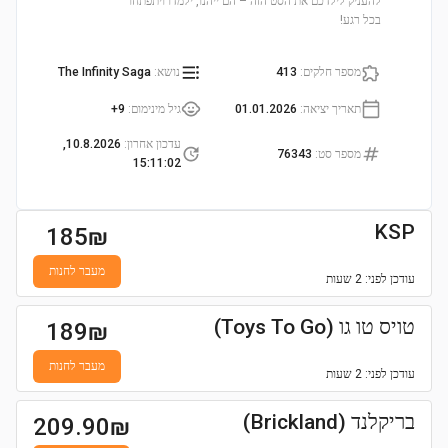
להעניק לילדכם את הסט הזה – הם ייהנו, ילמדו ויתפתחו
בכל רגע!
מספר חלקים
:
413
נושא
:
The Infinity Saga
תאריך יציאה
:
01.01.2026
גיל מינימום
:
9+
עדכון אחרון
:
10.8.2026,
מספר סט
:
76343
15:11:02
KSP
185
₪
מעבר לחנות
עודכן
לפני: 2 שעות
טויס טו גו (Toys To Go)
189
₪
מעבר לחנות
עודכן
לפני: 2 שעות
בריקלנד (Brickland)
209.90
₪