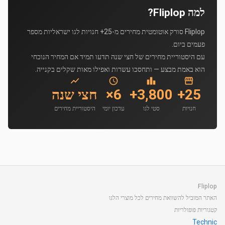
למה Fliplop?
Fliplop סורק אוטומטית מחירים מ-25+ חנויות לגו ישראליות מספר
פעמים ביום.
עם היסטוריית מחירים של חצי שנה תדעו תמיד אם המחיר הנוכחי
הוא באמת מבצע — ותחסכו עשרות ואפילו מאות שקלים בקנייה.
25+
3,800+
6×
חצי שנה
חנויות
סטי לגו
עדכון יומי
היסטוריית מחירים
Fliplop
האתר המוביל להשוואת מחירים לכל מוצרי הלגו
קטגוריות פופולריות
Technic