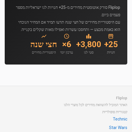
Fliplop סורק אוטומטית מחירים מ-25+ חנויות לגו ישראליות מספר
פעמים ביום.
עם היסטוריית מחירים של חצי שנה תדעו תמיד אם המחיר הנוכחי
הוא באמת מבצע — ותחסכו עשרות ואפילו מאות שקלים בקנייה.
25+
3,800+
6×
חצי שנה
חנויות
סטי לגו
עדכון יומי
היסטוריית מחירים
Fliplop
האתר המוביל להשוואת מחירים לכל מוצרי הלגו
קטגוריות פופולריות
Technic
Star Wars