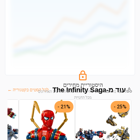
היסטוריית מחירים
עוד מ-The Infinity Saga
לכל הסטים בקטגוריה ←
התחבר כדי לצפות בגרף מחירים מלא של 6 החודשים האחרונים
מכל החנויות
21% -
25% -
התחבר לצפייה בגרף