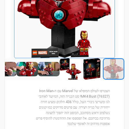
הצטרפו לעולם המופלא של Marvel עם ה-Iron Man
MK4 Bust (76327)! סט הבנייה הזה, המיועד לאוהבי
לגו ומעריצי גיבורי העל, כולל 436 חלקים ומציע חוויה
ייחודית של בנייה ויצירה. עם פרטים מדויקים כמו קנונים
נשלפים וראש מסתובב, הבוסט הזה יהפוך לתצוגה
מרהיבה בביתכם. אל תפספסו את ההזדמנות להוסיף פריט
אספנות מדהים זה לאוסף שלכם!