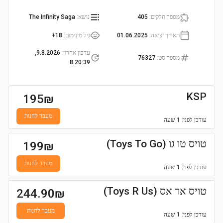
מספר חלקים
:
405
נושא
:
The Infinity Saga
תאריך יציאה
:
01.06.2025
גיל מינימום
:
18+
עדכון אחרון
:
9.8.2026,
מספר סט
:
76327
8:20:39
KSP
195
₪
מעבר לחנות
עודכן
לפני: 1 שעה
טויס טו גו (Toys To Go)
199
₪
מעבר לחנות
עודכן
לפני: 1 שעה
טויס אר אס (Toys R Us)
244.90
₪
מעבר לחנות
עודכן
לפני: 1 שעה