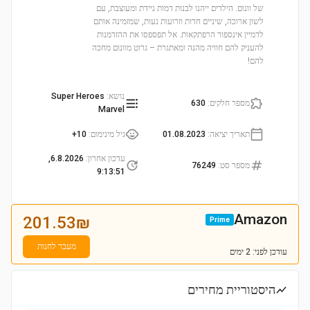
של וונום. הילדים ייהנו לבנות דמות ניידת ומעוצבת, עם
לשון ארוכה, שיניים חדות וזרועות נעות, שמזמינה אותם
לדמיין אינספור הרפתקאות. אל תפספסו את ההזדמנות
להעניק להם חוויה מהנה ומאתגרת – גרוט מוונום מחכה
להם!
נושא
:
Super Heroes
מספר חלקים
:
630
Marvel
תאריך יציאה
:
01.08.2023
גיל מינימום
:
10+
עדכון אחרון
:
6.8.2026,
מספר סט
:
76249
9:13:51
Amazon
201.53
₪
Prime
מעבר לחנות
עודכן
לפני: 2 ימים
היסטוריית מחירים