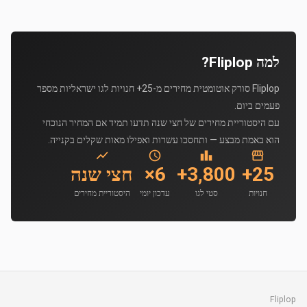
למה Fliplop?
Fliplop סורק אוטומטית מחירים מ-25+ חנויות לגו ישראליות מספר
פעמים ביום.
עם היסטוריית מחירים של חצי שנה תדעו תמיד אם המחיר הנוכחי
הוא באמת מבצע — ותחסכו עשרות ואפילו מאות שקלים בקנייה.
25+
3,800+
6×
חצי שנה
חנויות
סטי לגו
עדכון יומי
היסטוריית מחירים
Fliplop