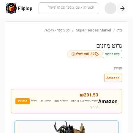
חפש לגו - שם, מספר סט או תיאור
Fliplop
בית
/
Super Heroes Marvel
/
סט מספר
-
76249
גרוט מוונום
קיים במלאי
0.32
₪
לחלק
חנויות:
Amazon
₪
201.53
Amazon
מחיר מוצר ₪201.53 · משלוח ₪0 · מכס ₪0
— כלול
Prime
במחיר