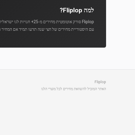
למה Fliplop?
Fliplop סורק אוטומטית מחירים מ-25+ חנויות לגו ישראליות מספר פעמים ביום.
עם היסטוריית מחירים של חצי שנה תדעו תמיד אם המחיר ה
Fliplop
האתר המוביל להשוואת מחירים לכל מוצרי הלגו