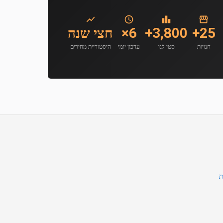
25+
3,800+
6×
חצי שנה
חנויות
סטי לגו
עדכון יומי
היסטוריית מחירים
ת