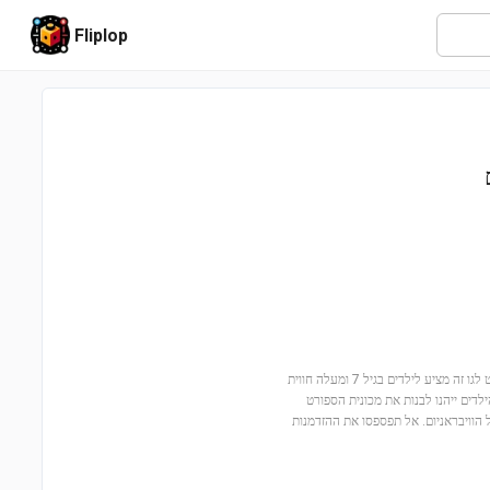
Fliplop
הצטרפו להרפתקה עם מכונית איירון מן נגד הפנתר השחור וההאלק האדום (76310)! סט לגו זה מציע לילדים בגיל 7 ומעלה חווית
לדים ייהנו לבנות את מכונית הספורט
 הוויבראניום. אל תפספסו את ההזדמנות