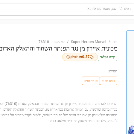
חפש לגו - שם, מספר סט או תיאור
בית
/
Super Heroes Marvel
/
סט מספר
-
76310
מכונית איירון מן נגד הפנתר השחור וההאלק האדום
קיים במלאי
0.37
₪
לחלק
חנויות:
טויס טו גו
סנטר טויס
בנייה מהנה ומרגשת, עם דמויות אהובות כמו איירון מן, הפנתר השחור וההאלק האדום. הי
המגניבה של איירון מן ואת כלי הטיס של הפנתר השחור, ולצאת לקרב מרהיב על קריסטל
להעניק לילדיכם חווית משחק יצירתית ומלאה בדמיון!