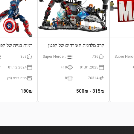
קרב מלחמת האזרחים של קפטן
דמות בנייה של קפ
אמריקה
החדש
359
Super Heroes Marvel
736
01.12.2024
10+
01.01.2025
76314
8
מטרו טויס (Metro Toys)
180
₪
- 500₪
315
₪