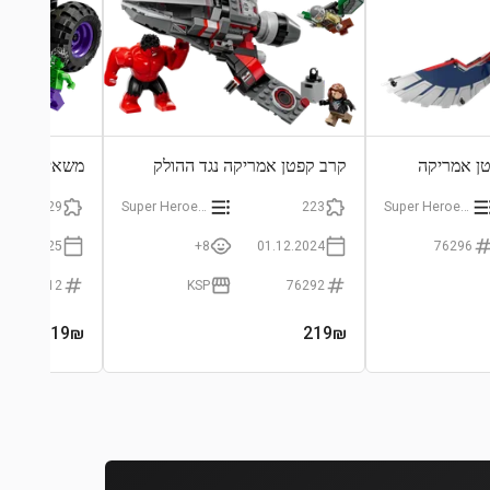
טן אמריקה
קרב קפטן אמריקה נגד ההולק
משאית הענק ה
האדום
229
Super Heroes Marvel
223
Super Heroes Marvel
01.04.2025
8+
01.12.2024
76296
76312
KSP
76292
- 125₪
119
₪
219
₪