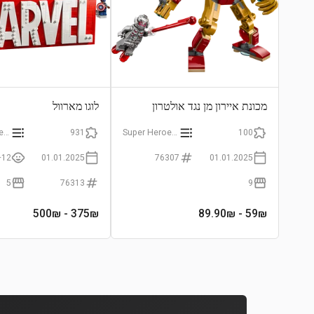
מכונת איירון מן נגד אולטרון
לוגו מארוול
Super Heroes Marvel
931
Super Heroes Marvel
100
12+
01.01.2025
76307
01.01.2025
5
76313
9
- 500₪
375
₪
- 89.90₪
59
₪