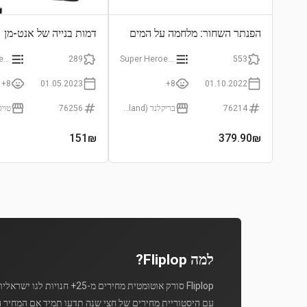
הפנתר השחור: מלחמה על המים
דמות בנייה של אנט-מן
Super Heroes Marvel
289
Super Heroes Marvel
553
8+
01.05.2023
8+
01.10.2022
76214
בריקלנד (Brickland)
76256
151
₪
379.90
₪
למה Fliplop?
Fliplop סורק אוטומטית מחירים מ-25+ חנויות לגו ישראליות מספר פעמים ביום.
עם היסטוריית מחירים של חצי שנה תדעו תמיד אם המחיר ה