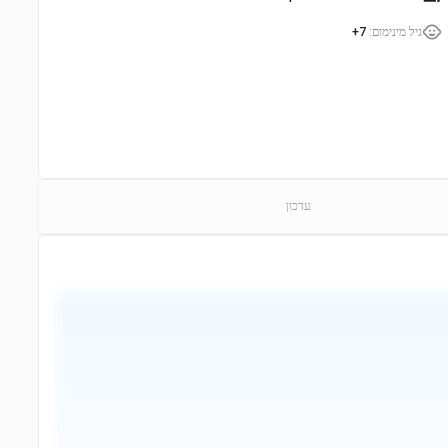
גיל מינימום
:
7+
עדכון