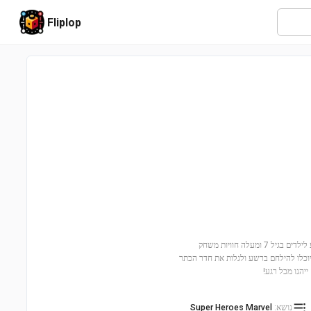
Fliplop
הצטרפו להרפתקה תת-מימית עם חדר הכתר של נמור (76213)! הסט המיוחד הזה מציע לילדים בגיל 7 ומעלה חוויות משחק
 יוכלו להילחם ברשע ולגלות את חדר הכתר
יהנו מכל רגע!
נושא
:
Super Heroes Marvel