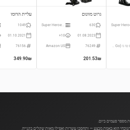
גרוט מוונום
עליית הדומו
1049
Super Heroes Marvel
630
01.10.2021
10+
01.08.2023
טויס טו גו (Toys To Go)
76249
Amazon US
76156
349.90
₪
201.53
₪
נוכחי הוא באמת מבצע — ותחסכו עשרות ואפילו מאות שקלים בקנייה.