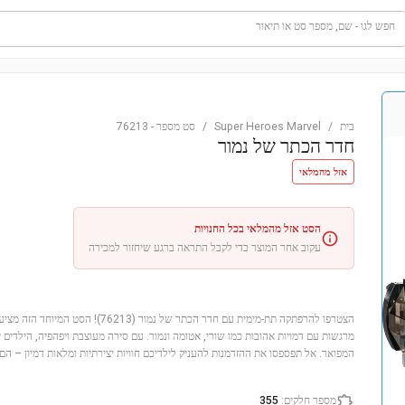
חפש לגו - שם, מספר סט או תיאור
בית
/
Super Heroes Marvel
/
סט מספר
-
76213
חדר הכתר של נמור
אזל מהמלאי
הסט אזל מהמלאי בכל החנויות
עקוב אחר המוצר כדי לקבל התראה ברגע שיחזור למכירה
מרגשות עם דמויות אהובות כמו שורי, אטומה ונמור. עם סירה מעוצבת ויפהפיה, הילדים
המפואר. אל תפספסו את ההזדמנות להעניק לילדיכם חוויות יצירתיות ומלאות דמיון – הם י
מספר חלקים
:
355