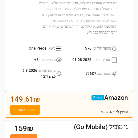
עם דמויות אהובות כמו לופי, זורו, נמי ובאגי הליצן, הילדים
ייהנו מהצלת חבריהם ממכשולים שונים כמו טנק מים
וכלוב תלוי. האוהל הניתן לבנייה מציע שטח משחק רחב
ומגוון אפשרויות למשחק יצירתי. אל תפספסו את
ההזדמנות להעניק לילדיכם חוויה מהנה ומלמדת – הם
ייהנו ויתפתחו בכל רגע!
מספר חלקים
:
576
נושא
:
One Piece
תאריך יציאה
:
01.08.2025
גיל מינימום
:
8+
עדכון אחרון
:
6.8.2026,
מספר סט
:
75637
12:12:26
Amazon
149.61
₪
Prime
מעבר לחנות
עודכן
לפני: 4 שעות
גו מוביל (Go Mobile)
159
₪