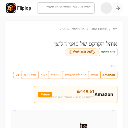
חפש לגו - שם, מספר סט או תיאור
Fliplop
בית
/
One Piece
/
סט מספר
-
75637
אוהל הקרקס של באגי הליצן
קיים במלאי
0.26
₪
לחלק
חנויות:
Amazon
אמיגו
חנות לגו הרשמית
גו מוביל
KSP
טויס טו גו
+2
₪
149.61
Amazon
Prime
משלוח לא ידוע — המחיר אינו סופי