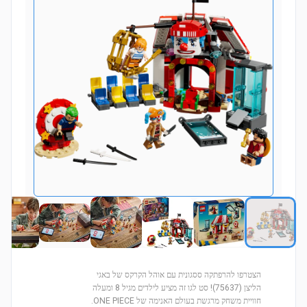
הצטרפו להרפתקה ססגונית עם אוהל הקרקס של באגי
הליצן (75637)! סט לגו זה מציע לילדים מגיל 8 ומעלה
חוויית משחק מרגשת בעולם האנימה של ONE PIECE.