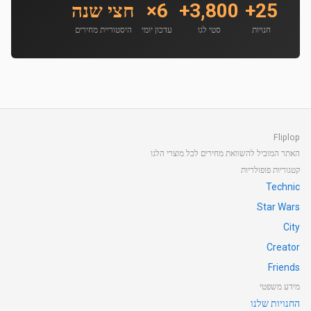
25+
3,800+
6×
חצי שנה
חנויות
סטי לגו
עדכון יומי
היסטוריית מחירים
Fliplop
האתר המוביל להשוואת מחירים לכל מוצרי הלגו
קטגוריות פופולריות
Technic
Star Wars
City
Creator
Friends
מידע משפטי
החנויות שלנו